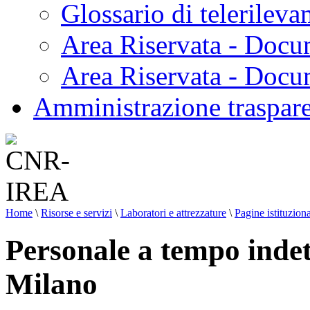
Glossario di telerilev
Area Riservata - Docu
Area Riservata - Doc
Amministrazione traspar
Home
\
Risorse e servizi
\
Laboratori e attrezzature
\
Pagine istituziona
Personale a tempo inde
Milano