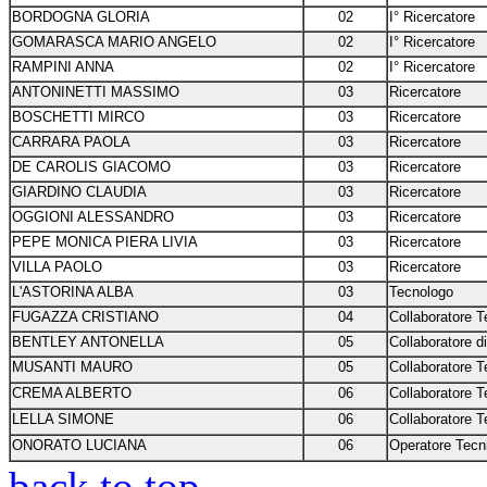
BORDOGNA GLORIA
02
I° Ricercatore
GOMARASCA MARIO ANGELO
02
I° Ricercatore
RAMPINI ANNA
02
I° Ricercatore
ANTONINETTI MASSIMO
03
Ricercatore
BOSCHETTI MIRCO
03
Ricercatore
CARRARA PAOLA
03
Ricercatore
DE CAROLIS GIACOMO
03
Ricercatore
GIARDINO CLAUDIA
03
Ricercatore
OGGIONI ALESSANDRO
03
Ricercatore
PEPE MONICA PIERA LIVIA
03
Ricercatore
VILLA PAOLO
03
Ricercatore
L'ASTORINA ALBA
03
Tecnologo
FUGAZZA CRISTIANO
04
Collaboratore T
BENTLEY ANTONELLA
05
Collaboratore d
MUSANTI MAURO
05
Collaboratore T
CREMA ALBERTO
06
Collaboratore T
LELLA SIMONE
06
Collaboratore T
ONORATO LUCIANA
06
Operatore Tecn
back to top