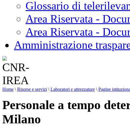
Glossario di telerilev
Area Riservata - Docu
Area Riservata - Doc
Amministrazione traspar
Home
\
Risorse e servizi
\
Laboratori e attrezzature
\
Pagine istituziona
Personale a tempo dete
Milano