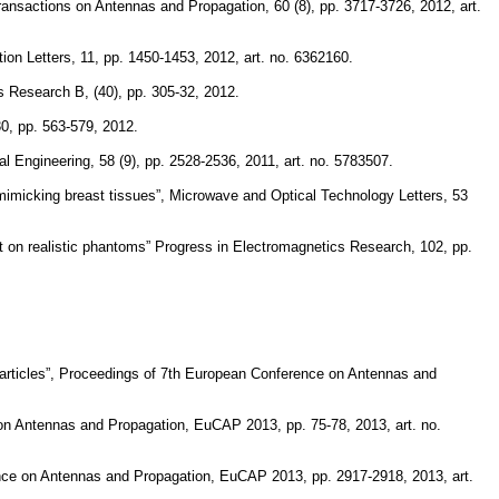
Transactions on Antennas and Propagation, 60 (8), pp. 3717-3726, 2012, art.
ion Letters, 11, pp. 1450-1453, 2012, art. no. 6362160.
cs Research B, (40), pp. 305-32, 2012.
30, pp. 563-579, 2012.
l Engineering, 58 (9), pp. 2528-2536, 2011, art. no. 5783507.
r mimicking breast tissues”, Microwave and Optical Technology Letters, 53
ment on realistic phantoms” Progress in Electromagnetics Research, 102, pp.
oparticles”, Proceedings of 7th European Conference on Antennas and
 on Antennas and Propagation, EuCAP 2013, pp. 75-78, 2013, art. no.
ence on Antennas and Propagation, EuCAP 2013, pp. 2917-2918, 2013, art.