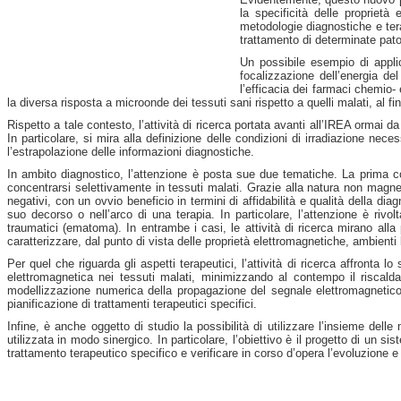
la specificità delle proprietà
metodologie diagnostiche e terap
trattamento di determinate pato
Un possibile esempio di applic
focalizzazione dell’energia de
l’efficacia dei farmaci chemio-
la diversa risposta a microonde dei tessuti sani rispetto a quelli malati, al f
Rispetto a tale contesto, l’attività di ricerca portata avanti all’IREA ormai 
In particolare,
si mira alla definizione delle condizioni di irradiazione neces
l’estrapolazione delle informazioni diagnostiche.
In ambito diagnostico, l’attenzione è posta sue due tematiche. La prima co
concentrarsi selettivamente in tessuti malati. Grazie alla natura non magnetic
negativi, con un ovvio beneficio in termini di affidabilità e qualità della di
suo decorso o nell’arco di una terapia. In particolare, l’attenzione è rivo
traumatici (ematoma). In entrambe i casi, le attività di ricerca mirano alla
caratterizzare, dal punto di vista delle proprietà elettromagnetiche, ambienti
Per quel che riguarda gli aspetti terapeutici, l’attività di ricerca affronta 
elettromagnetica nei tessuti malati, minimizzando al contempo il riscaldam
modellizzazione numerica della propagazione del segnale elettromagnetico e 
pianificazione di trattamenti terapeutici specifici.
Infine, è anche oggetto di studio la possibilità di utilizzare l’insieme dell
utilizzata in modo sinergico. In particolare, l’obiettivo è il progetto di un s
trattamento terapeutico specifico e verificare in corso d’opera l’evoluzione e 