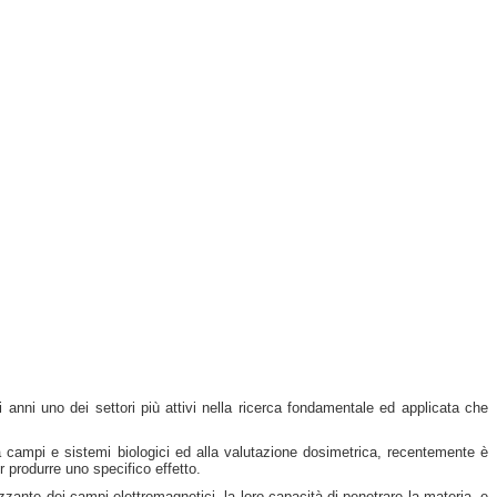
ti anni uno dei settori più attivi nella ricerca fondamentale ed applicata che
 tra campi e sistemi biologici ed alla valutazione dosimetrica, recentemente è
r produrre uno specifico effetto.
ante dei campi elettromagnetici, la loro capacità di penetrare la materia, e