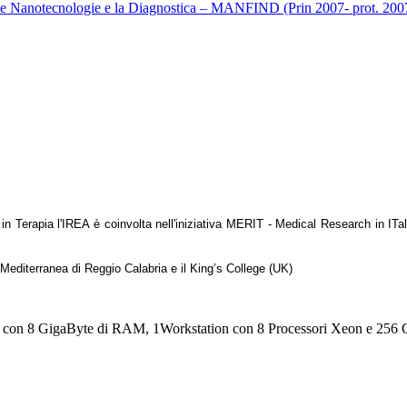
r le Nanotecnologie e la Diagnostica – MANFIND (Prin 2007- prot. 2
in Terapia l'IREA è coinvolta nell'iniziativa MERIT - Medical Research in ITa
tà Mediterranea di Reggio Calabria e il King’s College (UK)
or con 8 GigaByte di RAM, 1Workstation con 8 Processori Xeon e 256