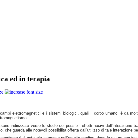
ca ed in terapia
ze
i campi elettromagnetici e i sistemi biologici, quali il corpo umano, è da mol
ettromagnetismo.
i sono indirizzate verso lo studio dei possibili effetti nocivi dell’interazione
che guarda alle notevoli possibilità offerta dall’utilizzo di tale interazione pe
radigma è di notevole interesse nell’ambito medico, dove la natura non ionizz