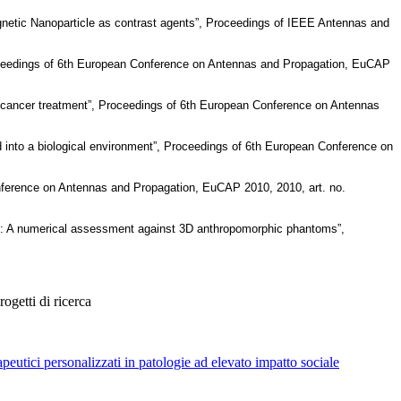
Magnetic Nanoparticle as contrast agents”, Proceedings of IEEE Antennas and
Proceedings of 6th European Conference on Antennas and Propagation, EuCAP
st cancer treatment”, Proceedings of 6th European Conference on Antennas
 into a biological environment”, Proceedings of 6th European Conference on
onference on Antennas and Propagation, EuCAP 2010, 2010, art. no.
aging: A numerical assessment against 3D anthropomorphic phantoms”,
ogetti di ricerca
apeutici personalizzati in patologie ad elevato impatto sociale