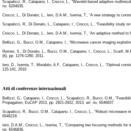
Scapaticci, R., Catapano, I., Crocco, L., “Wavelet-based adaptive multireso
no. 6204035.
Crocco, L., Di Donato, L., Iero, D.A.M., Isernia, T., “A new strategy to co
Scapaticci, R., Di Donato, L., Catapano, I., Crocco, L., “Feasibility study 
Crocco, L., Di Donato, L., Iero, D.A.M., Isernia, T., “An adaptive method t
Bellizzi, G., Bucci, O.M., Catapano, I., “Microwave cancer imaging exploiti
Romeo, S., Di Donato, L., Bucci, O.M., Catapano, I., Crocco, L., Scarfi, M.R
(6), pp. 1276-1280, 2011.
Iero, D., Isernia, T., Morabito, A.F., Catapano, I., Crocco, L., “Optimal co
125-141, 2010.
Atti di conferenze internazionali
Bellizzi, G., Catapano, I., Crocco, L., Scapaticci, R., Bucci, O.M., “Feas
Propagation, EuCAP 2013, pp. 2921-2922, 2013, art. no. 6546837.
Scapaticci, R., Bucci, O.M., Catapano, I., Crocco, L., “Robust microwave i
6546218.
Iero, D.A.M., Crocco, L., Isernia, T., “Comparing two focusing methods f
no. 6546836.