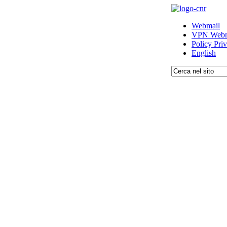
Webmail
VPN Webm
Policy Pri
English