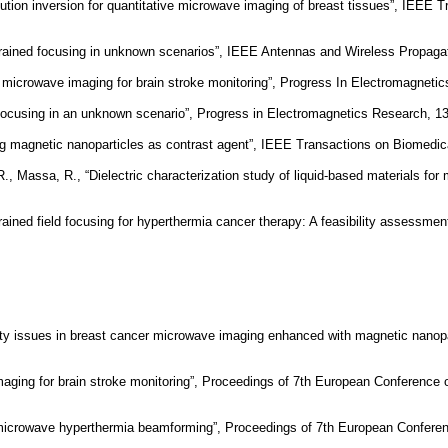
lution inversion for quantitative microwave imaging of breast tissues”, IEEE 
nstrained focusing in unknown scenarios”, IEEE Antennas and Wireless Propagat
on microwave imaging for brain stroke monitoring”, Progress In Electromagneti
o focusing in an unknown scenario”, Progress in Electromagnetics Research, 1
ng magnetic nanoparticles as contrast agent”, IEEE Transactions on Biomedica
., Massa, R., “Dielectric characterization study of liquid-based materials fo
nstrained field focusing for hyperthermia cancer therapy: A feasibility assess
ibility issues in breast cancer microwave imaging enhanced with magnetic nan
maging for brain stroke monitoring”, Proceedings of 7th European Conference
or microwave hyperthermia beamforming”, Proceedings of 7th European Confer