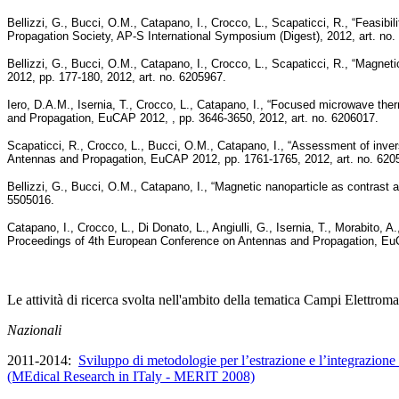
Bellizzi, G., Bucci, O.M., Catapano, I., Crocco, L., Scapaticci, R., “Feasi
Propagation Society, AP-S International Symposium (Digest), 2012, art. no.
Bellizzi, G., Bucci, O.M., Catapano, I., Crocco, L., Scapaticci, R., “Mag
2012, pp. 177-180, 2012, art. no. 6205967.
Iero, D.A.M., Isernia, T., Crocco, L., Catapano, I., “Focused microwave th
and Propagation, EuCAP 2012, , pp. 3646-3650, 2012, art. no. 6206017.
Scapaticci, R., Crocco, L., Bucci, O.M., Catapano, I., “Assessment of inv
Antennas and Propagation, EuCAP 2012, pp. 1761-1765, 2012, art. no. 620
Bellizzi, G., Bucci, O.M., Catapano, I., “Magnetic nanoparticle as contra
5505016.
Catapano, I., Crocco, L., Di Donato, L., Angiulli, G., Isernia, T., Morabito
Proceedings of 4th European Conference on Antennas and Propagation, EuC
Le attività di ricerca svolta nell'ambito della tematica Campi Elettroma
Nazionali
2011-2014:
Sviluppo di metodologie per l’estrazione e l’integrazione d
(MEdical Research in ITaly - MERIT 2008)