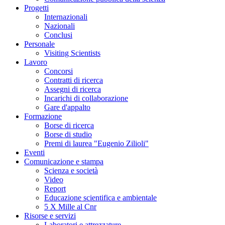
Progetti
Internazionali
Nazionali
Conclusi
Personale
Visiting Scientists
Lavoro
Concorsi
Contratti di ricerca
Assegni di ricerca
Incarichi di collaborazione
Gare d'appalto
Formazione
Borse di ricerca
Borse di studio
Premi di laurea "Eugenio Zilioli"
Eventi
Comunicazione e stampa
Scienza e società
Video
Report
Educazione scientifica e ambientale
5 X Mille al Cnr
Risorse e servizi
Laboratori e attrezzature