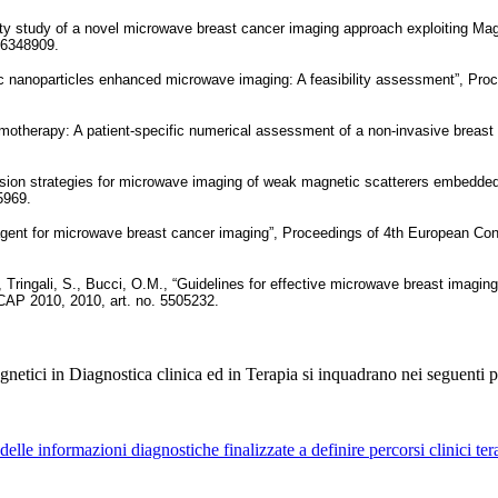
bility study of a novel microwave breast cancer imaging approach exploiting 
 6348909.
netic nanoparticles enhanced microwave imaging: A feasibility assessment”, 
ermotherapy: A patient-specific numerical assessment of a non-invasive brea
ersion strategies for microwave imaging of weak magnetic scatterers embedded
5969.
st agent for microwave breast cancer imaging”, Proceedings of 4th European C
, A., Tringali, S., Bucci, O.M., “Guidelines for effective microwave breast im
AP 2010, 2010, art. no. 5505232.
gnetici in Diagnostica clinica ed in Terapia si inquadrano nei seguenti pr
elle informazioni diagnostiche finalizzate a definire percorsi clinici ter