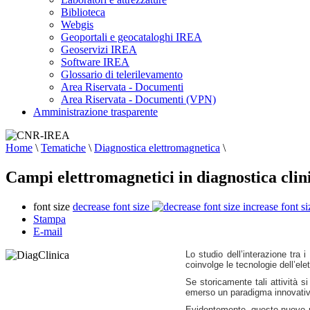
Biblioteca
Webgis
Geoportali e geocataloghi IREA
Geoservizi IREA
Software IREA
Glossario di telerilevamento
Area Riservata - Documenti
Area Riservata - Documenti (VPN)
Amministrazione trasparente
Home
\
Tematiche
\
Diagnostica elettromagnetica
\
Campi elettromagnetici in diagnostica clini
font size
decrease font size
increase font si
Stampa
E-mail
Lo studio dell’interazione tra 
coinvolge le tecnologie dell’el
Se storicamente tali attività s
emerso un paradigma innovativo, 
Evidentemente, questo nuovo pa