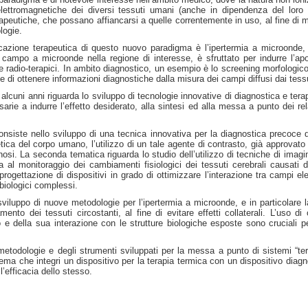
 elettromagnetiche dei diversi tessuti umani (anche in dipendenza del loro
eutiche, che possano affiancarsi a quelle correntemente in uso, al fine di migl
logie.
azione terapeutica di questo nuovo paradigma è l’ipertermia a microonde, in
l campo a microonde nella regione di interesse, è sfruttato per indurre l’a
 e radio-terapici. In ambito diagnostico, un esempio è lo screening morfologico
ine di ottenere informazioni diagnostiche dalla misura dei campi diffusi dai tes
da alcuni anni riguarda lo sviluppo di tecnologie innovative di diagnostica e te
sarie a indurre l’effetto desiderato, alla sintesi ed alla messa a punto dei re
nsiste nello sviluppo di una tecnica innovativa per la diagnostica precoce 
a del corpo umano, l’utilizzo di un tale agente di contrasto, già approvato per 
agnosi. La seconda tematica riguarda lo studio dell’utilizzo di tecniche di ima
lta al monitoraggio dei cambiamenti fisiologici dei tessuti cerebrali causat
 progettazione di dispositivi in grado di ottimizzare l’interazione tra campi 
 biologici complessi.
lo sviluppo di nuove metodologie per l’ipertermia a microonde, e in particolare 
ento dei tessuti circostanti, al fine di evitare effetti collaterali. L’uso d
della sua interazione con le strutture biologiche esposte sono cruciali per 
e metodologie e degli strumenti sviluppati per la messa a punto di sistemi “te
istema che integri un dispositivo per la terapia termica con un dispositivo diag
l’efficacia dello stesso.