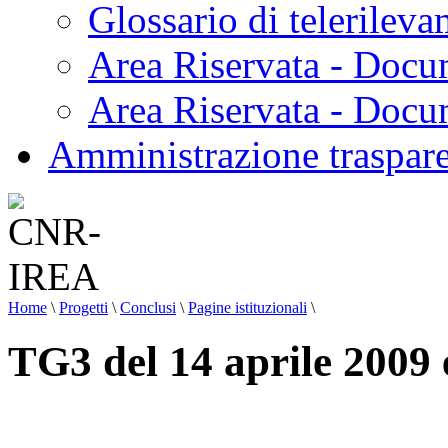
Glossario di telerilev
Area Riservata - Docu
Area Riservata - Doc
Amministrazione traspar
Home
\
Progetti
\
Conclusi
\
Pagine istituzionali
\
TG3 del 14 aprile 2009 