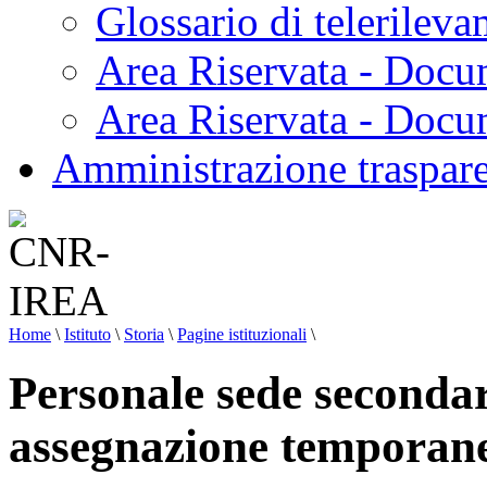
Glossario di telerilev
Area Riservata - Docu
Area Riservata - Doc
Amministrazione traspar
Home
\
Istituto
\
Storia
\
Pagine istituzionali
\
Personale sede seconda
assegnazione temporanea