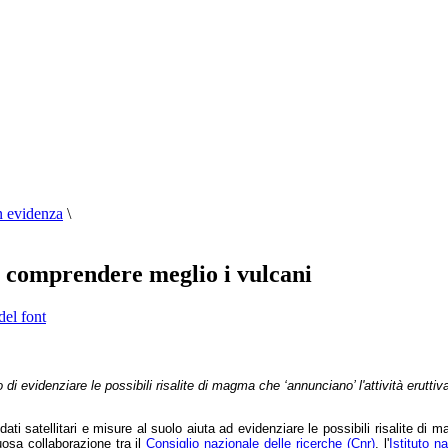
n evidenza
\
er comprendere meglio i vulcani
del font
po di evidenziare le possibili risalite di magma che ‘annunciano’ l'attività erutt
 dati satellitari e misure al suolo aiuta ad evidenziare le possibili risalite di m
uosa collaborazione tra il
Consiglio nazionale delle ricerche (Cnr)
, l'
Istituto n