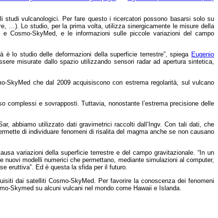
li studi vulcanologici. Per fare questo i ricercatori possono basarsi solo su
re, …). Lo studio, per la prima volta, utilizza sinergicamente le misure della
sat e Cosmo-SkyMed, e le informazioni sulle piccole variazioni del campo
è lo studio delle deformazioni della superficie terrestre”, spiega
Eugenio
ere misurate dallo spazio utilizzando sensori radar ad apertura sintetica,
osmo-SkyMed che dal 2009 acquisiscono con estrema regolarità, sul vulcano
pesso complessi e sovrapposti. Tuttavia, nonostante l’estrema precisione delle
Sar, abbiamo utilizzato dati gravimetrici raccolti dall’Ingv. Con tali dati, che
permette di individuare fenomeni di risalita del magma anche se non causano
sa variazioni della superficie terrestre e del campo gravitazionale. “In un
are nuovi modelli numerici che permettano, mediante simulazioni al computer,
eruttiva”. Ed è questa la sfida per il futuro.
isiti dai satelliti Cosmo-SkyMed. Per favorire la conoscenza dei fenomeni
e Cosmo-Skymed su alcuni vulcani nel mondo come Hawaii e Islanda.