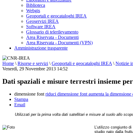
Biblioteca
Webgis
Geoportali e geocataloghi IREA
Geoservizi IREA
Software IREA
Glossario di telerilevamento
Area Riservata - Documenti
Area Riservata - Documenti (VPN)
Amministrazione trasparente
Home
\
Risorse e servizi
\
Geoportali e geocataloghi IREA
\
Notizie i
Venerdì, 29 Novembre 2013 14:52
Dati spaziali e misure terrestri insieme p
dimensione font
riduci dimensione font
aumenta la dimensione 
Stampa
Email
Utilizzati per la prima volta dati satellitari e misure al suolo allo sco
L’utilizzo congiunto di
studio nato dalla frutt