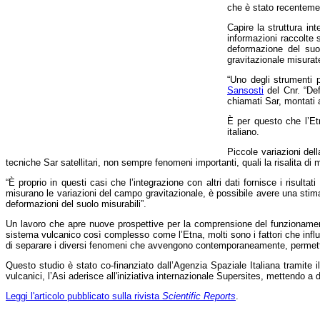
che è stato recentemen
Capire la struttura in
informazioni raccolte 
deformazione del suol
gravitazionale misurate
“Uno degli strumenti 
Sansosti
del Cnr. “Def
chiamati Sar, montati a 
È per questo che l’Et
italiano.
Piccole variazioni del
tecniche Sar satellitari, non sempre fenomeni importanti, quali la risalita d
“È proprio in questi casi che l’integrazione con altri dati fornisce i risultat
misurano le variazioni del campo gravitazionale, è possibile avere una sti
deformazioni del suolo misurabili”.
Un lavoro che apre nuove prospettive per la comprensione del funzionamento
sistema vulcanico così complesso come l’Etna, molti sono i fattori che infl
di separare i diversi fenomeni che avvengono contemporaneamente, permetterà
Questo studio è stato co-finanziato dall’Agenzia Spaziale Italiana tramite i
vulcanici, l’Asi aderisce all'iniziativa internazionale Supersites, mettendo
Leggi l'articolo pubblicato sulla rivista
Scientific Reports
.