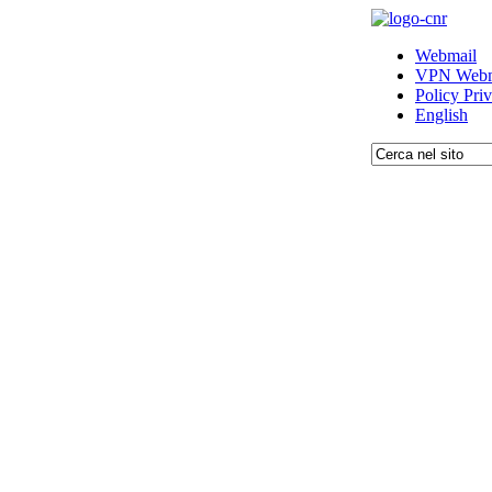
Webmail
VPN Webm
Policy Pri
English