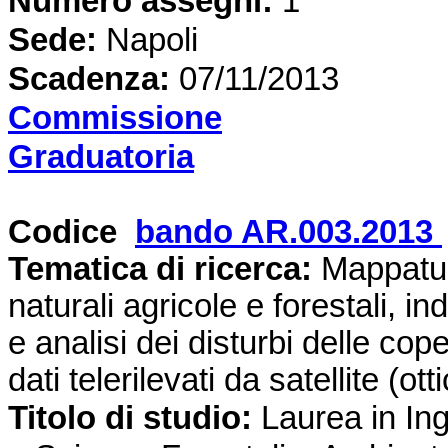
Numero assegni:
1
Sede
:
Napoli
Scadenza:
07/11/2013
Commissione
Graduatoria
Codice
bando AR.003.2013
Tematica di ricerca
:
Mappatura
naturali agricole e forestali, i
e analisi dei disturbi delle cop
dati telerilevati da satellite (ot
Titolo di studio:
Laurea in Ing