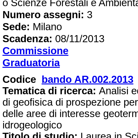
o Scienze Forestali e Ambient
Numero assegni:
3
Sede
:
Milano
Scadenza:
08/11/2013
Commissione
Graduatoria
Codice
bando AR.002.2013
Tematica di ricerca
:
Analisi e
di geofisica di prospezione per
delle aree di interesse geoter
idrogeologico
Titolo di studio:
Laurea in Sc