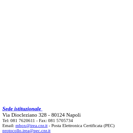
Sede istituzionale
Via Diocleziano 328 - 80124 Napoli
Tel: 081 7620611 - Fax: 081 5705734
Email:
mbox@irea.cnr.it
- Posta Elettronica Certificata (PEC)
protocollo.irea@pec.cnr.it