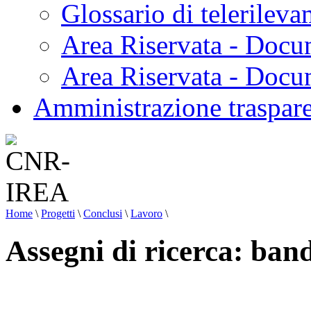
Glossario di telerilev
Area Riservata - Docu
Area Riservata - Doc
Amministrazione traspar
Home
\
Progetti
\
Conclusi
\
Lavoro
\
Assegni di ricerca: ban