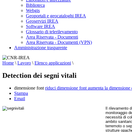
Biblioteca
Webgis
Geoportali e geocataloghi IREA
Geoservizi IREA
Software IREA
Glossario di telerilevamento
Area Riservata - Documenti
Area Riservata - Documenti (VPN)
Amministrazione trasparente
Home
\
Lavoro
\
Elenco applicazioni
\
Detection dei segni vitali
dimensione font
riduci dimensione font
aumenta la dimensione 
Stampa
Email
Il rilevamento d
monitoraggio del
necessità di co
ambito sanitario
terremoto o sepo
strutture opache