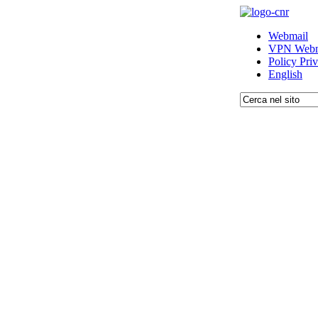
Webmail
VPN Webm
Policy Pri
English