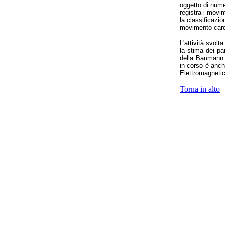
oggetto di nume
registra i movi
la classificazio
movimento card
L'attività svolt
la stima dei pa
della Baumann M
in corso è anch
Elettromagnetic
Torna in alto