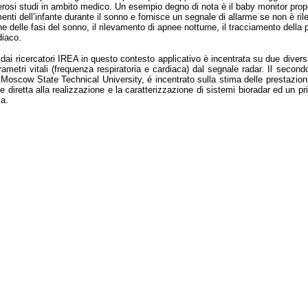
rosi studi in ambito me
dico. Un esempio degno di nota è il baby monitor prop
menti dell’infante durante il sonno e fornisce un segnale di allarme se non è ri
ne delle fasi del sonno, il rilevamento di apnee notturne, il tracciamento della
iaco.
a dai ricercatori IREA in questo contesto applicativo è incentrata su due diversi
rametri vitali (frequenza respiratoria e cardiaca) dal segnale radar. Il second
oscow State Technical University, é incentrato sulla stima delle prestazioni
e diretta alla realizzazione e la caratterizzazione di sistemi bioradar ed un p
a.