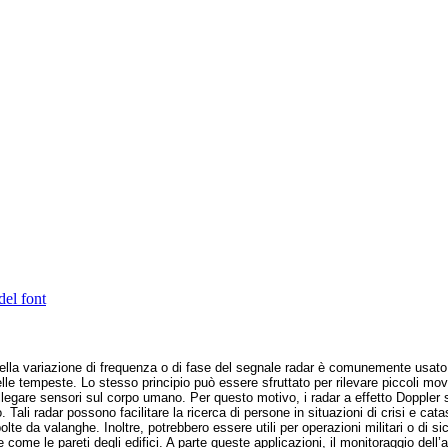
del font
ella variazione
di frequenza o di fase del segnale radar è comunemente usato pe
le tempeste. Lo stesso principio può essere sfruttato per rilevare piccoli movi
llegare sensori sul corpo umano. Per questo motivo, i radar a effetto Doppler s
. Tali radar possono facilitare la ricerca di persone in situazioni di crisi e ca
lte da valanghe. Inoltre, potrebbero essere utili per operazioni militari o di s
 come le pareti degli edifici. A parte queste applicazioni, il monitoraggio dell