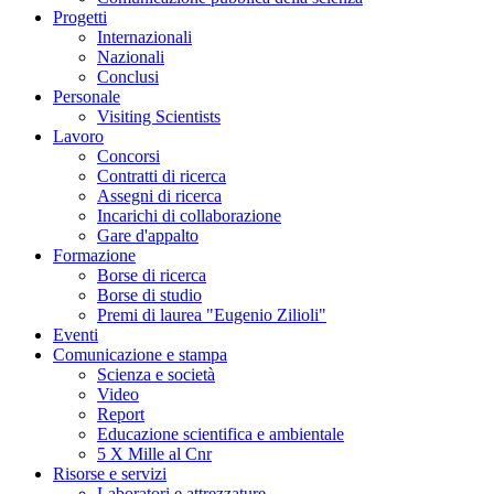
Progetti
Internazionali
Nazionali
Conclusi
Personale
Visiting Scientists
Lavoro
Concorsi
Contratti di ricerca
Assegni di ricerca
Incarichi di collaborazione
Gare d'appalto
Formazione
Borse di ricerca
Borse di studio
Premi di laurea "Eugenio Zilioli"
Eventi
Comunicazione e stampa
Scienza e società
Video
Report
Educazione scientifica e ambientale
5 X Mille al Cnr
Risorse e servizi
Laboratori e attrezzature