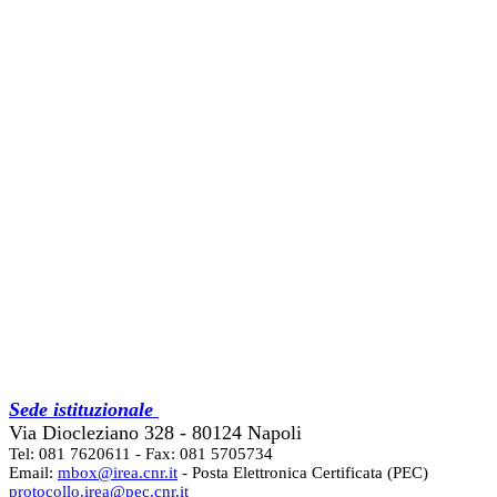
Sede istituzionale
Via Diocleziano 328 - 80124 Napoli
Tel: 081 7620611 - Fax: 081 5705734
Email:
mbox@irea.cnr.it
- Posta Elettronica Certificata (PEC)
protocollo.irea@pec.cnr.it