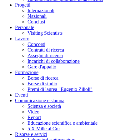
Progetti
Internazionali
Nazionali
Conclusi
Personale
Visiting Scientists
Lavoro
Concorsi
Contratti di ricerca
Assegni di ricerca
Incarichi di collaborazione
Gare d'appalto
Formazione
Borse di ricerca
Borse di studio
Premi di laurea "Eugenio Zilioli"
Eventi
Comunicazione e stampa
Scienza e società
Video
Report
Educazione scientifica e ambientale
5 X Mille al Cnr
Risorse e servizi
Laboratori e attrezzature