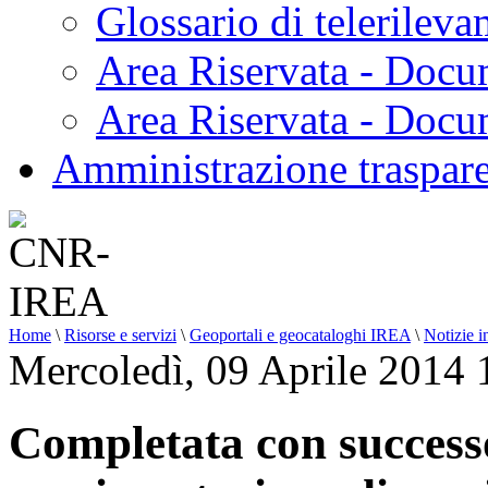
Glossario di telerilev
Area Riservata - Docu
Area Riservata - Doc
Amministrazione traspar
Home
\
Risorse e servizi
\
Geoportali e geocataloghi IREA
\
Notizie i
Mercoledì, 09 Aprile 2014 
Completata con successo 