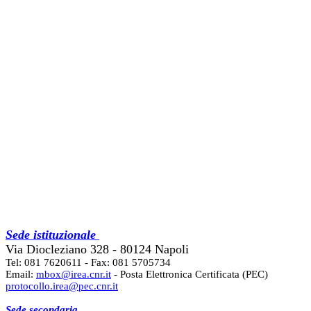
Sede istituzionale
Via Diocleziano 328 - 80124 Napoli
Tel: 081 7620611 - Fax: 081 5705734
Email:
mbox@irea.cnr.it
- Posta Elettronica Certificata (PEC)
protocollo.irea@pec.cnr.it
Sede secondaria