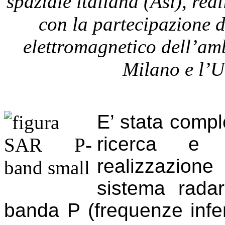
spaziale italiana (Asi), rea
con la partecipazione de
elettromagnetico dell’amb
Milano e l’U
E’ stata comple
ricerca e s
realizzazion
sistema radar
banda P (frequenze infer