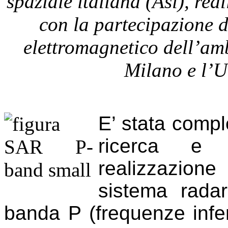
spaziale italiana (Asi), rea
con la partecipazione de
elettromagnetico dell’amb
Milano e l’U
E’ stata comple
ricerca e s
realizzazion
sistema radar
banda P (frequenze infer