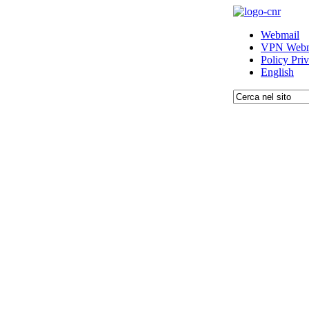
Webmail
VPN Webm
Policy Pri
English