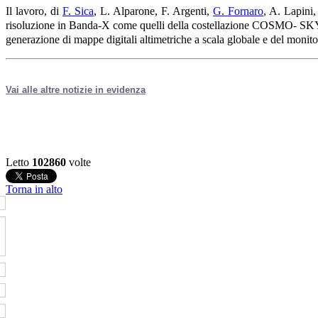
Il lavoro, di
F. Sica
, L. Alparone, F. Argenti,
G. Fornaro
, A. Lapini
risoluzione in Banda-X come quelli della costellazione COSMO- SKY
generazione di mappe digitali altimetriche a scala globale e del monitora
Vai alle altre notizie in evidenza
Letto
102860
volte
Torna in alto