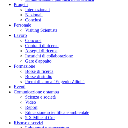
Progetti
Internazionali
Nazionali
Conclusi
Personale
Visiting Scientists
Lavoro
Concorsi
Contratti di ricerca
Assegni di ricerca
Incarichi di collaborazione
Gare d'appalto
Formazione
Borse di ricerca
Borse di studio
Premi di laurea "Eugenio Zilioli"
Eventi
Comunicazione e stampa
Scienza e società
Video
Report
Educazione scientifica e ambientale
5 X Mille al Cnr
Risorse e servizi
Laboratori e attrezzature