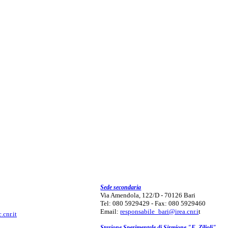
Sede secondaria
Via Amendola, 122/D - 70126 Bari
Tel: 080 5929429 - Fax: 080 5929460
Email:
responsabile_bari@irea.cnr.i
t
.cnr.it
Stazione Sperimentale di Sirmione "E. Zilioli"