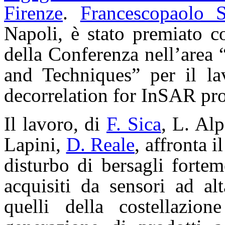
Firenze
.
Francescopaolo S
Napoli, è stato premiato c
della Conferenza nell’area
and Techniques” per il la
decorrelation for InSAR pr
Il lavoro, di
F. Sica
, L. Al
Lapini,
D. Reale
, affronta i
disturbo di bersagli forteme
acquisiti da sensori ad a
quelli della costella