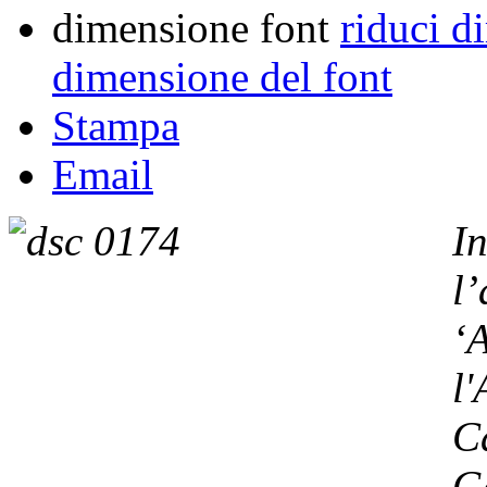
dimensione font
riduci d
dimensione del font
Stampa
Email
I
l
‘
l'
C
G