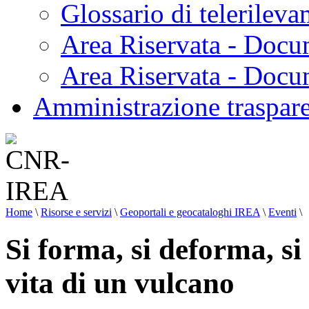
Glossario di telerilev
Area Riservata - Docu
Area Riservata - Doc
Amministrazione traspar
Home
\
Risorse e servizi
\
Geoportali e geocataloghi IREA
\
Eventi
\
Si forma, si deforma, si
vita di un vulcano