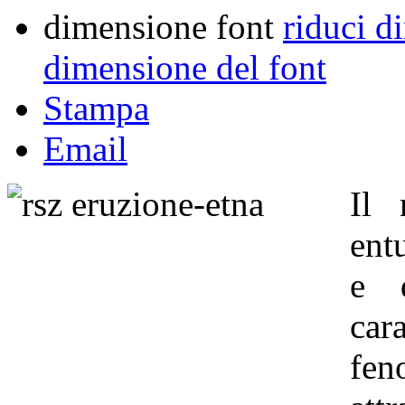
dimensione font
riduci d
dimensione del font
Stampa
Email
Il 
ent
e d
car
fen