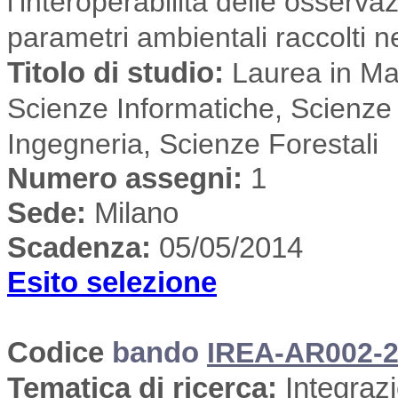
l’interoperabilità delle osserva
parametri ambientali raccolti n
Titolo di studio:
Laurea in Mat
Scienze Informatiche, Scienze 
Ingegneria, Scienze Forestali
Numero assegni:
1
Sede
:
Milano
Scadenza:
05/05/2014
Esito selezione
Codice
bando
IREA-AR002-2
Tematica di ricerca
:
Integrazi