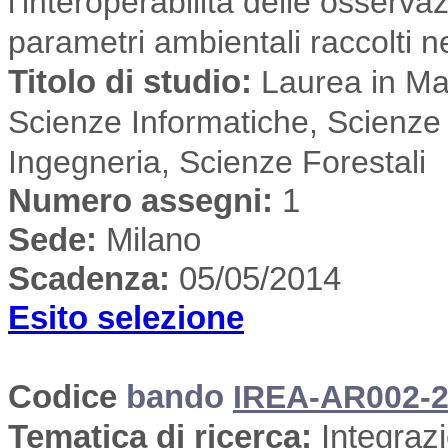
l’interoperabilità delle osserva
parametri ambientali raccolti n
Titolo di studio:
Laurea in Mat
Scienze Informatiche, Scienze 
Ingegneria, Scienze Forestali
Numero assegni:
1
Sede
:
Milano
Scadenza:
05/05/2014
Esito selezione
Codice
bando
IREA-AR002-2
Tematica di ricerca
:
Integrazi