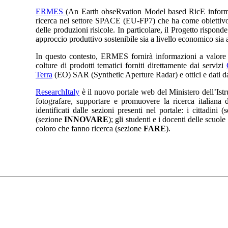
ERMES
(An Earth obseRvation Model based RicE inform
ricerca nel settore SPACE (EU-FP7) che ha come obiettivo la
delle produzioni risicole. In particolare, il Progetto risponde
approccio produttivo sostenibile sia a livello economico sia a
In questo contesto, ERMES fornirà informazioni a valore a
colture di prodotti tematici forniti direttamente dai servizi
Terra
(EO) SAR (Synthetic Aperture Radar) e ottici e dati da
ResearchItaly
è il nuovo portale web del Ministero dell’Istr
fotografare, supportare e promuovere la ricerca italiana d
identificati dalle sezioni presenti nel portale: i cittadini 
(sezione
INNOVARE
); gli studenti e i docenti delle scu
coloro che fanno ricerca (sezione
FARE
).