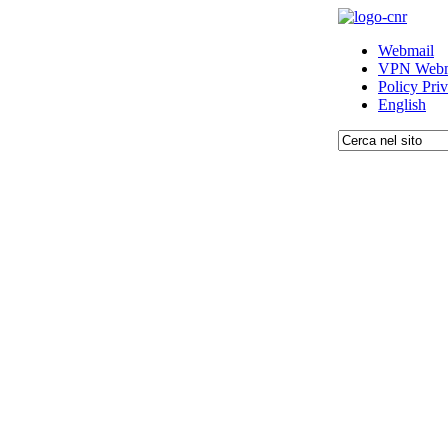
Webmail
VPN Webm
Policy Pri
English