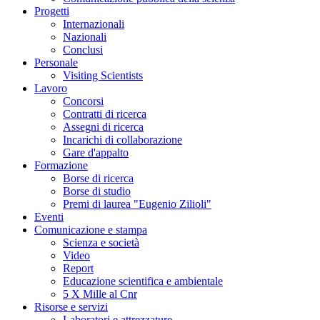
Progetti
Internazionali
Nazionali
Conclusi
Personale
Visiting Scientists
Lavoro
Concorsi
Contratti di ricerca
Assegni di ricerca
Incarichi di collaborazione
Gare d'appalto
Formazione
Borse di ricerca
Borse di studio
Premi di laurea "Eugenio Zilioli"
Eventi
Comunicazione e stampa
Scienza e società
Video
Report
Educazione scientifica e ambientale
5 X Mille al Cnr
Risorse e servizi
Laboratori e attrezzature