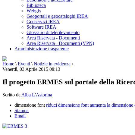
Biblioteca
Webgis
Geoportali e geocataloghi IREA
Geoservizi IREA
Software IREA
Glossario di telerilevamento
Area Riservata - Documenti
Area Riservata - Documenti (VPN)
Amministrazione trasparente
Home
\
Eventi
\
Notizie in evidenza
\
Venerdì, 03 Aprile 2015 08:13
Il progetto ERMES sul portale della Ricer
Scritto da
Alba L'Astorina
dimensione font
riduci dimensione font
aumenta la dimensione 
Stampa
Email