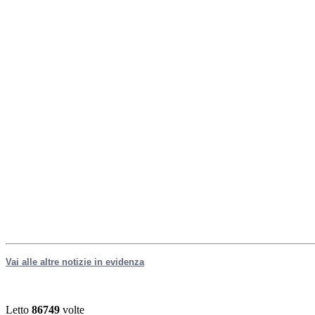
Vai alle altre notizie in evidenza
Letto
86749
volte