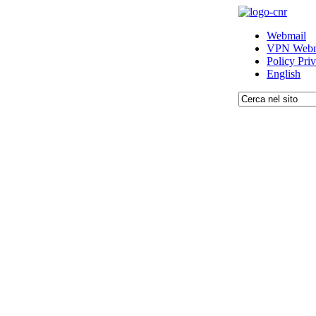
Webmail
VPN Webm
Policy Pri
English