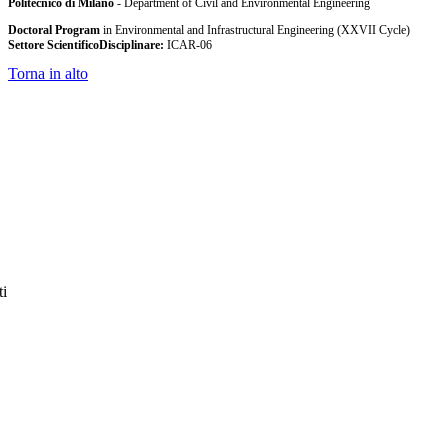
Politecnico di Milano
- Department of Civil and Environmental Engineering
Doctoral Program
in Environmental and Infrastructural Engineering (XXVII Cycle)
Settore ScientificoDisciplinare:
ICAR-06
Torna in alto
ti