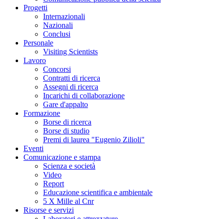
Progetti
Internazionali
Nazionali
Conclusi
Personale
Visiting Scientists
Lavoro
Concorsi
Contratti di ricerca
Assegni di ricerca
Incarichi di collaborazione
Gare d'appalto
Formazione
Borse di ricerca
Borse di studio
Premi di laurea "Eugenio Zilioli"
Eventi
Comunicazione e stampa
Scienza e società
Video
Report
Educazione scientifica e ambientale
5 X Mille al Cnr
Risorse e servizi
Laboratori e attrezzature