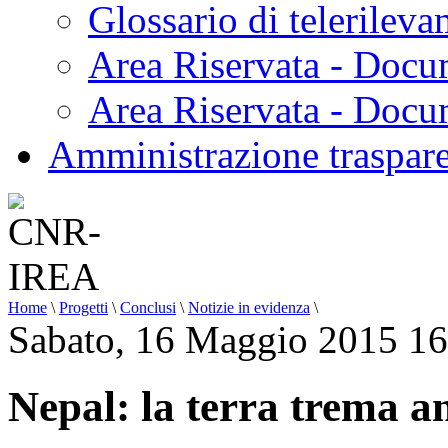
Glossario di telerilev
Area Riservata - Docu
Area Riservata - Doc
Amministrazione traspar
Home
\
Progetti
\
Conclusi
\
Notizie in evidenza
\
Sabato, 16 Maggio 2015 16
Nepal: la terra trema a