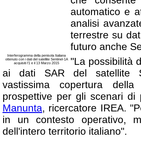
automatico e at
analisi avanzat
terrestre su d
futuro anche Se
Interferogramma della penisola Italiana
"La possibilità
ottenuto con i dati del satellite Sentinel-1A
acquisiti l’1 e il 13 Marzo 2015
ai dati SAR del satellite S
vastissima copertura della
prospettive per gli scenari di
Manunta
, ricercatore IREA. 
in un contesto operativo, m
dell'intero territorio italiano".