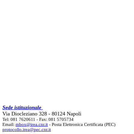
Sede istituzionale
Via Diocleziano 328 - 80124 Napoli
Tel: 081 7620611 - Fax: 081 5705734
Email:
mbox@irea.cnr.it
- Posta Elettronica Certificata (PEC)
protocollo.irea@pec.cnr.it