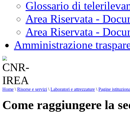
Glossario di telerilev
Area Riservata - Docu
Area Riservata - Doc
Amministrazione traspar
Home
\
Risorse e servizi
\
Laboratori e attrezzature
\
Pagine istituziona
Come raggiungere la se