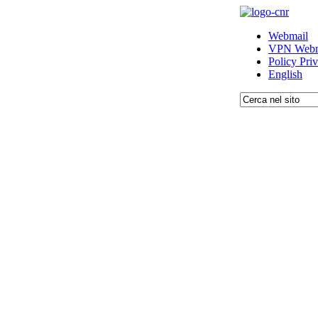
Webmail
VPN Webm
Policy Pri
English