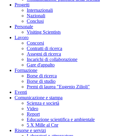
Progetti
Internazionali
Nazionali
Conclusi
Personale
Visiting Scientists
Lavoro
Concorsi
Contratti di ricerca
Assegni di ricerca
Incarichi di collaborazione
Gare d'appalto
Formazione
Borse di ricerca
Borse di studio
Premi di laurea "Eugenio Zilioli"
Eventi
Comunicazione e stampa
Scienza e società
Video
Report
Educazione scientifica e ambientale
5 X Mille al Cnr
Risorse e servizi
Laboratori e attrezzature