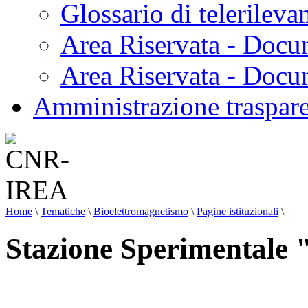
Glossario di telerilev
Area Riservata - Docu
Area Riservata - Doc
Amministrazione traspar
Home
\
Tematiche
\
Bioelettromagnetismo
\
Pagine istituzionali
\
Stazione Sperimentale "