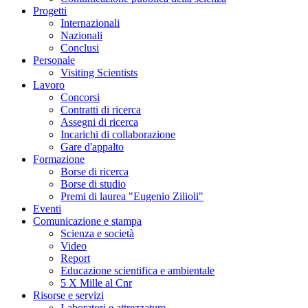
Progetti
Internazionali
Nazionali
Conclusi
Personale
Visiting Scientists
Lavoro
Concorsi
Contratti di ricerca
Assegni di ricerca
Incarichi di collaborazione
Gare d'appalto
Formazione
Borse di ricerca
Borse di studio
Premi di laurea "Eugenio Zilioli"
Eventi
Comunicazione e stampa
Scienza e società
Video
Report
Educazione scientifica e ambientale
5 X Mille al Cnr
Risorse e servizi
Laboratori e attrezzature