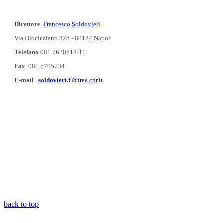
Direttore
Francesco Soldovieri
Via Diocleziano 328 - 80124 Napoli
Telefono
081 7620612/11
Fax
081 5705734
E-mail
soldovieri.f
@irea.cnr.it
back to top