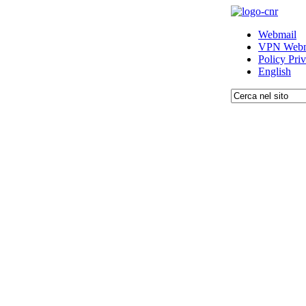
Webmail
VPN Webm
Policy Pri
English