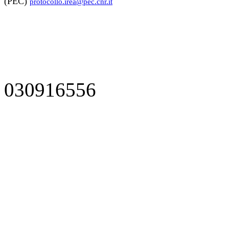
(PEC)
protocollo.irea@pec.cnr.it
030916556