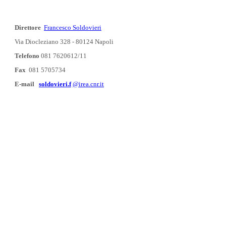
Direttore
Francesco Soldovieri
Via Diocleziano 328 - 80124 Napoli
Telefono
081 7620612/11
Fax
081 5705734
E-mail
soldovieri.f
@irea.cnr.it