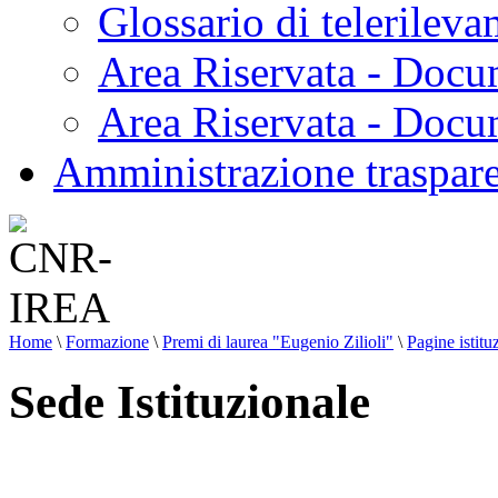
Glossario di telerilev
Area Riservata - Docu
Area Riservata - Doc
Amministrazione traspar
Home
\
Formazione
\
Premi di laurea "Eugenio Zilioli"
\
Pagine istitu
Sede Istituzionale