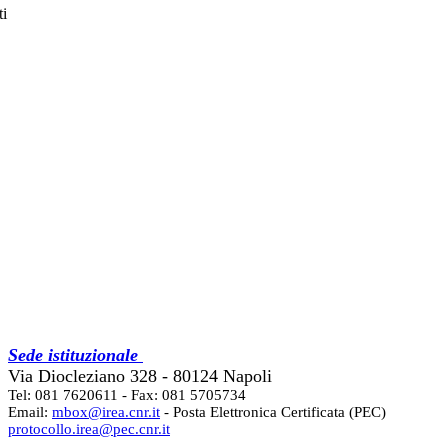
ti
Sede istituzionale
Via Diocleziano 328 - 80124 Napoli
Tel: 081 7620611 - Fax: 081 5705734
Email:
mbox@irea.cnr.it
- Posta Elettronica Certificata (PEC)
protocollo.irea@pec.cnr.it