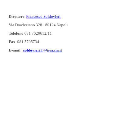
Direttore
Francesco Soldovieri
Via Diocleziano 328 - 80124 Napoli
Telefono
081 7620612/11
Fax
081 5705734
E-mail
soldovieri.f
@irea.cnr.it