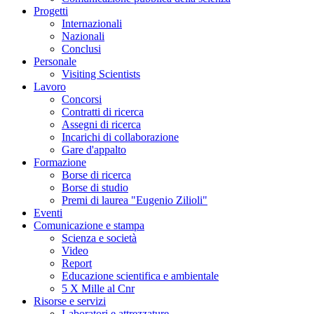
Progetti
Internazionali
Nazionali
Conclusi
Personale
Visiting Scientists
Lavoro
Concorsi
Contratti di ricerca
Assegni di ricerca
Incarichi di collaborazione
Gare d'appalto
Formazione
Borse di ricerca
Borse di studio
Premi di laurea "Eugenio Zilioli"
Eventi
Comunicazione e stampa
Scienza e società
Video
Report
Educazione scientifica e ambientale
5 X Mille al Cnr
Risorse e servizi
Laboratori e attrezzature