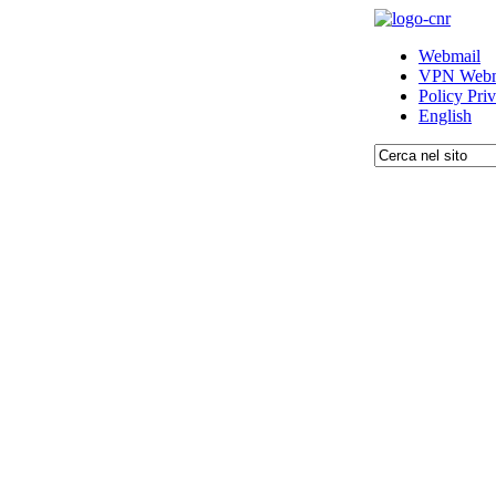
Webmail
VPN Webm
Policy Pri
English