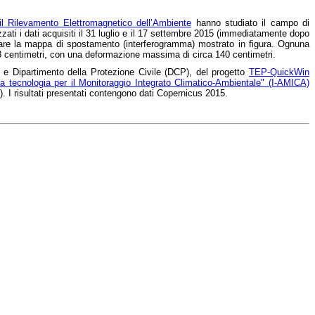
 il Rilevamento Elettromagnetico dell’Ambiente
hanno studiato il campo di
izzati i dati acquisiti il 31 luglio e il 17 settembre 2015 (immediatamente dopo
rare la mappa di spostamento (interferogramma) mostrato in figura. Ognuna
.8 centimetri, con una deformazione massima di circa 140 centimetri.
NR e Dipartimento della Protezione Civile (DCP), del progetto
TEP-QuickWin
lta tecnologia per il Monitoraggio Integrato Climatico-Ambientale" (I-AMICA)
 I risultati presentati contengono dati Copernicus 2015.