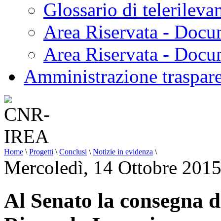
Glossario di telerilev
Area Riservata - Docu
Area Riservata - Doc
Amministrazione traspar
Home
\
Progetti
\
Conclusi
\
Notizie in evidenza
\
Mercoledì, 14 Ottobre 201
Al Senato la consegna 