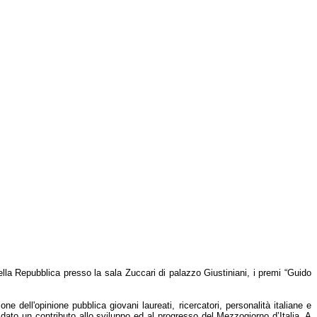
ella Repubblica presso la sala Zuccari di palazzo Giustiniani, i premi “Guido
ne dell'opinione pubblica giovani laureati, ricercatori, personalità italiane e
 dato un contributo allo sviluppo ed al progresso del Mezzogiorno d’Italia. A