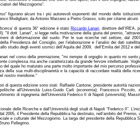
asciatori del Mezzogiorno”.
rso” figurano alcuni tra i più autorevoli esponenti del mondo delle istituzio
nco Modigliani; da Antonio Marzano a Pietro Grasso, solo per citarne alcuni.
Ricerca’ di questa 36° edizione è stato
Riccardo Lanari
, direttore dell’IREA, 
. "Il dott. Lanari", si legge nella motivazione della giuria del premio, "attrav
omeni di deformazione del suolo. Per le sue ricerche nel settore, dal 200
ella Presidenza del Consiglio, per l’elaborazione e l’analisi dei dati satellita
 allo studio degli eventi sismici dell’Aquila del 2009, dell’Emilia del 2012 e de
anari nel corso della premiazione, "mi riempie di orgoglio in quanto mi sen
mente complessa ma anche caratterizzata da grande fervore intellettuale. Voglio
erno del quale ho maturato una parte molto importante del mio percorso professi
za della sua multi-disciplinarietà e la capacità di raccordare realtà della ri
del nostro meridione."
tori di questa edizione sono stati: Raffaele Cantone, presidente autorità nazion
olitiche all'Università Luiss-Guido Carli (economia); Francesco Piccolo, sc
artimento di ingegneria dell'Università Federico II di Napoli (università); Mass
ionale delle Ricerche e dall’Università degli studi di Napoli “Federico II”. L’
ò, dal 2005, il Presidente della Repubblica ha destinato, nell’ambito del Premi
ciale e culturale del Mezzogiorno. La targa del presidente della Repubblica Se
Bruno Pellegrino.