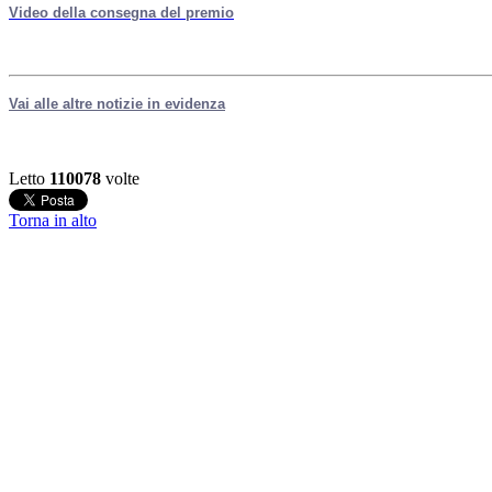
Video della consegna del premio
Vai alle altre notizie in evidenza
Letto
110078
volte
Torna in alto