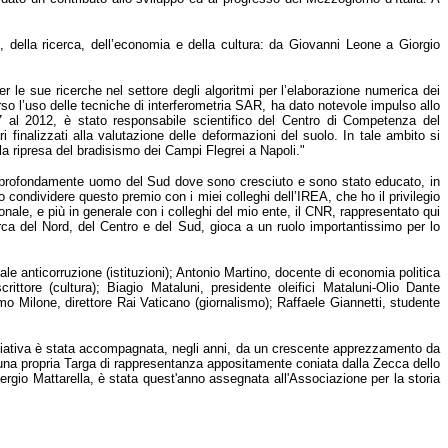
ni, della ricerca, dell’economia e della cultura: da Giovanni Leone a Giorgio
per le sue ricerche nel settore degli algoritmi per l’elaborazione numerica dei
erso l’uso delle tecniche di interferometria SAR, ha dato notevole impulso allo
7 al 2012, è stato responsabile scientifico del Centro di Competenza del
ri finalizzati alla valutazione delle deformazioni del suolo. In tale ambito si
lla ripresa del bradisismo dei Campi Flegrei a Napoli."
to profondamente uomo del Sud dove sono cresciuto e sono stato educato, in
 condividere questo premio con i miei colleghi dell’IREA, che ho il privilegio
onale, e più in generale con i colleghi del mio ente, il CNR, rappresentato qui
cerca del Nord, del Centro e del Sud, gioca a un ruolo importantissimo per lo
ale anticorruzione (istituzioni); Antonio Martino, docente di economia politica
rittore (cultura); Biagio Mataluni, presidente oleifici Mataluni-Olio Dante
imo Milone, direttore Rai Vaticano (giornalismo); Raffaele Giannetti, studente
iniziativa è stata accompagnata, negli anni, da un crescente apprezzamento da
o, una propria Targa di rappresentanza appositamente coniata dalla Zecca dello
rgio Mattarella, è stata quest'anno assegnata all'Associazione per la storia