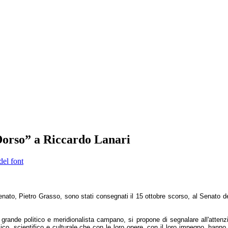
Dorso” a Riccardo Lanari
del font
enato, Pietro Grasso, sono stati consegnati il 15 ottobre scorso, al Senato d
 grande politico e meridionalista campano, si propone di segnalare all'attenzio
co, scientifico e culturale che con le loro opere, con il loro impegno, hanno