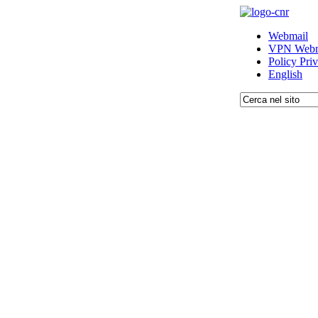
Webmail
VPN Webm
Policy Pri
English