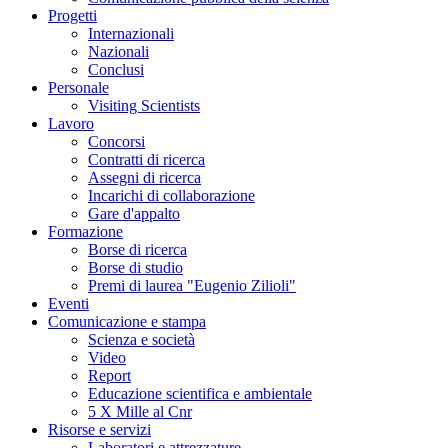
Progetti
Internazionali
Nazionali
Conclusi
Personale
Visiting Scientists
Lavoro
Concorsi
Contratti di ricerca
Assegni di ricerca
Incarichi di collaborazione
Gare d'appalto
Formazione
Borse di ricerca
Borse di studio
Premi di laurea "Eugenio Zilioli"
Eventi
Comunicazione e stampa
Scienza e società
Video
Report
Educazione scientifica e ambientale
5 X Mille al Cnr
Risorse e servizi
Laboratori e attrezzature