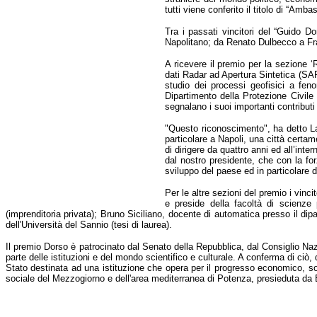
tutti viene conferito il titolo di “Amb
Tra i passati vincitori del “Guido Do
Napolitano; da Renato Dulbecco a Fra
A ricevere il premio per la sezione ‘
dati Radar ad Apertura Sintetica (SAR)
studio dei processi geofisici a fen
Dipartimento della Protezione Civile d
segnalano i suoi importanti contributi
"Questo riconoscimento", ha detto L
particolare a Napoli, una città certa
di dirigere da quattro anni ed all’int
dal nostro presidente, che con la for
sviluppo del paese ed in particolare 
P
er le altre sezioni del premio i v
inci
e preside della facoltà di scienze p
(imprenditoria privata); Bruno Siciliano, docente di automatica presso il dip
dell'Università del Sannio (tesi di laurea).
Il premio Dorso è patrocinato dal Senato della Repubblica, dal Consiglio Naz
parte delle istituzioni e del mondo scientifico e culturale. A conferma di ci
Stato destinata ad una istituzione che opera per il progresso economico, so
sociale del Mezzogiorno e dell'area mediterranea di Potenza, presieduta da 