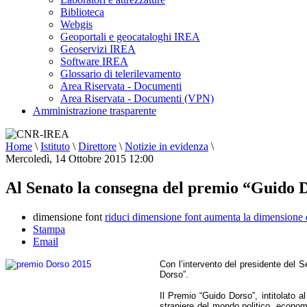
Biblioteca
Webgis
Geoportali e geocataloghi IREA
Geoservizi IREA
Software IREA
Glossario di telerilevamento
Area Riservata - Documenti
Area Riservata - Documenti (VPN)
Amministrazione trasparente
Home
\
Istituto
\
Direttore
\
Notizie in evidenza
\
Mercoledì, 14 Ottobre 2015 12:00
Al Senato la consegna del premio “Guido 
dimensione font
riduci dimensione font
aumenta la dimensione 
Stampa
Email
Con l’intervento del presidente del S
Dorso”.
Il Premio “Guido Dorso”, intitolato al
straniere del mondo politico, economi