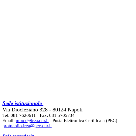
Sede istituzionale
Via Diocleziano 328 - 80124 Napoli
Tel: 081 7620611 - Fax: 081 5705734
Email:
mbox@irea.cnr.it
- Posta Elettronica Certificata (PEC)
protocollo.irea@pec.cnr.it