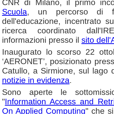
CNR di Milano, il primo inc
Scuola
, un percorso di f
dell'educazione, incentrato su
ricerca coordinato dall'
informazioni presso il
sito dell
Inaugurato lo scorso 22 ottob
‘AERONET’, posizionato presso
Catullo, a Sirmione, sul lago d
notizie in evidenza
.
Sono aperte le sottomissio
"
Information Access and Ret
On Applied Computing
" che s