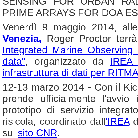
SENSING FOR URBAN RAD
PRIME ARRAYS FOR DOA ES
Venerdì 9 maggio 2014, all
Venezia
,
Roger Proctor terrà
Integrated Marine Observing
data"
, organizzato da
IREA 
infrastruttura di dati per RIT
12-13 marzo 2014 - Con il Kic
prende ufficialmente l'avvio 
prototipo di servizio integra
risicola, coordinato dall
'IREA
d
sul
sito CNR
.