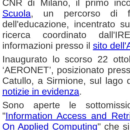
CNR di Milano, il primo inc
Scuola
, un percorso di f
dell'educazione, incentrato su
ricerca coordinato dall'
informazioni presso il
sito dell
Inaugurato lo scorso 22 ottob
‘AERONET’, posizionato presso
Catullo, a Sirmione, sul lago d
notizie in evidenza
.
Sono aperte le sottomissio
"
Information Access and Ret
On Applied Computing
" che s