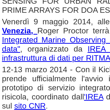
SENSING FOR URBAN RAD
PRIME ARRAYS FOR DOA ES
Venerdì 9 maggio 2014, all
Venezia
,
Roger Proctor terrà
Integrated Marine Observing
data"
, organizzato da
IREA 
infrastruttura di dati per RIT
12-13 marzo 2014 - Con il Kic
prende ufficialmente l'avvio 
prototipo di servizio integra
risicola, coordinato dall
'IREA
d
sul
sito CNR
.