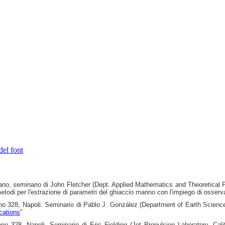
del font
ano, seminario di John Fletcher (Dept. Applied Mathematics and Theoretical P
 metodi per l'estrazione di parametri del ghiaccio marino con l'impiego di osserv
o 328, Napoli. Seminario di Pablo J. González (Department of Earth Sciences
cations
"
o 328, Napoli. Seminario di Eric Fielding (Jet Propulsion Laboratory, Cali