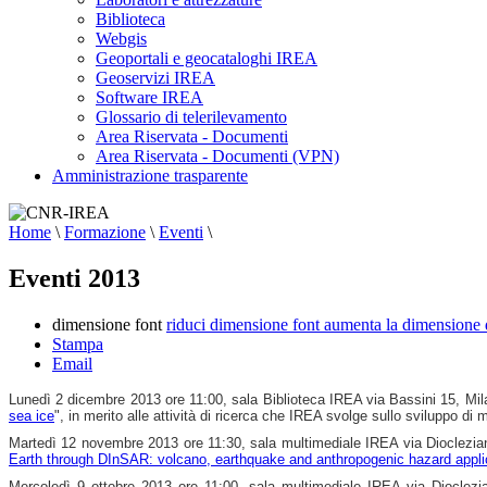
Biblioteca
Webgis
Geoportali e geocataloghi IREA
Geoservizi IREA
Software IREA
Glossario di telerilevamento
Area Riservata - Documenti
Area Riservata - Documenti (VPN)
Amministrazione trasparente
Home
\
Formazione
\
Eventi
\
Eventi 2013
dimensione font
riduci dimensione font
aumenta la dimensione 
Stampa
Email
Lunedì 2 dicembre 2013 ore 11:00, sala Biblioteca IREA via Bassini 15, Mil
sea ice
", in merito alle attività di ricerca che IREA svolge sullo sviluppo di
Martedì 12 novembre 2013 ore 11:30, sala multimediale IREA via Dioclezian
Earth through DInSAR: volcano, earthquake and anthropogenic hazard appli
Mercoledì 9 ottobre 2013 ore 11:00, sala multimediale IREA via Dioclezian