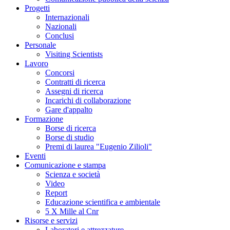
Progetti
Internazionali
Nazionali
Conclusi
Personale
Visiting Scientists
Lavoro
Concorsi
Contratti di ricerca
Assegni di ricerca
Incarichi di collaborazione
Gare d'appalto
Formazione
Borse di ricerca
Borse di studio
Premi di laurea "Eugenio Zilioli"
Eventi
Comunicazione e stampa
Scienza e società
Video
Report
Educazione scientifica e ambientale
5 X Mille al Cnr
Risorse e servizi
Laboratori e attrezzature