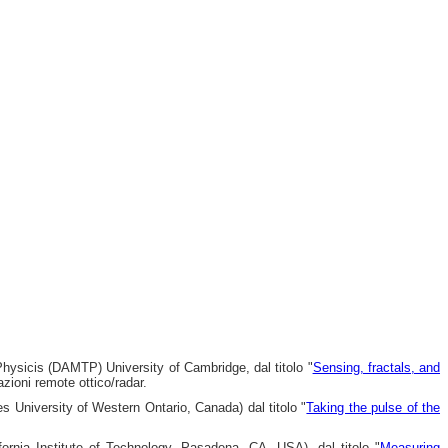
hysicis (DAMTP) University of Cambridge, dal titolo "
Sensing, fractals, and
azioni remote ottico/radar.
 University of Western Ontario, Canada) dal titolo "
Taking the pulse of the
fornia Institute of Technology, Pasadena, CA, USA), dal titolo "
Measuring