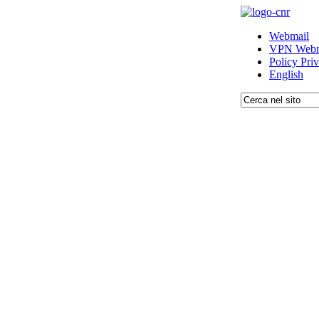
Webmail
VPN Webm
Policy Pri
English