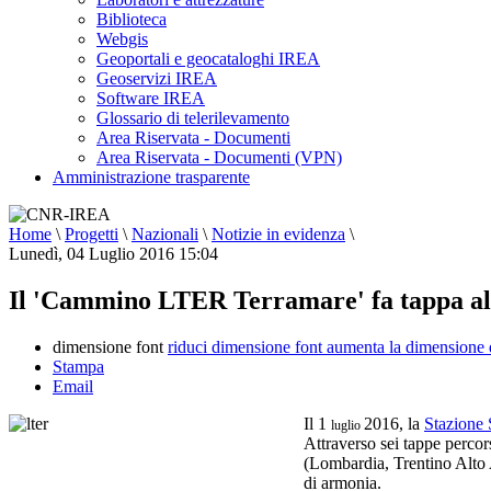
Biblioteca
Webgis
Geoportali e geocataloghi IREA
Geoservizi IREA
Software IREA
Glossario di telerilevamento
Area Riservata - Documenti
Area Riservata - Documenti (VPN)
Amministrazione trasparente
Home
\
Progetti
\
Nazionali
\
Notizie in evidenza
\
Lunedì, 04 Luglio 2016 15:04
Il 'Cammino LTER Terramare' fa tappa all
dimensione font
riduci dimensione font
aumenta la dimensione 
Stampa
Email
Il 1
2016, la
Stazione 
luglio
Attraverso sei tappe percor
(Lombardia, Trentino Alto A
di armonia.