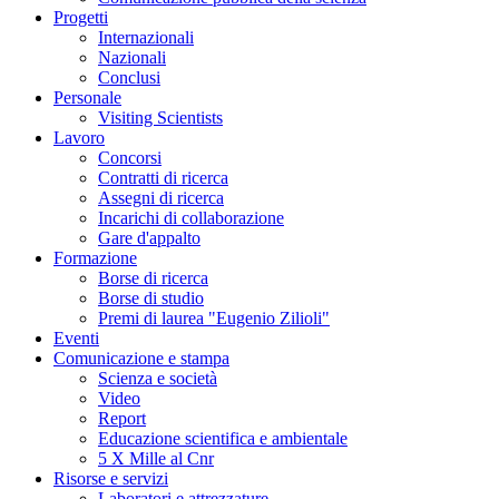
Progetti
Internazionali
Nazionali
Conclusi
Personale
Visiting Scientists
Lavoro
Concorsi
Contratti di ricerca
Assegni di ricerca
Incarichi di collaborazione
Gare d'appalto
Formazione
Borse di ricerca
Borse di studio
Premi di laurea "Eugenio Zilioli"
Eventi
Comunicazione e stampa
Scienza e società
Video
Report
Educazione scientifica e ambientale
5 X Mille al Cnr
Risorse e servizi
Laboratori e attrezzature