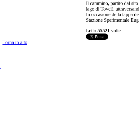
Il cammino, partito dal sito
lago di Tovel), attraversan
In occasione della tappa d
Stazione Sperimentale Euge
Letto
55521
volte
Torna in alto
i