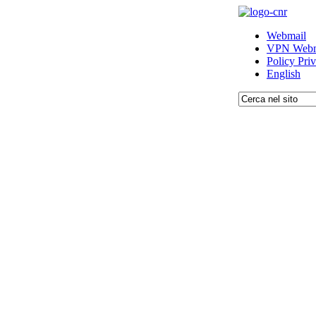
Webmail
VPN Webm
Policy Pri
English