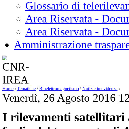
Glossario di telerilev
Area Riservata - Docu
Area Riservata - Doc
Amministrazione traspar
Home
\
Tematiche
\
Bioelettromagnetismo
\
Notizie in evidenza
\
Venerdì, 26 Agosto 2016 1
I rilevamenti satellitar