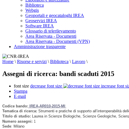
Biblioteca
Webgis
Geoportali e geocataloghi IREA
Geoservizi IREA
Software IREA
Glossario di telerilevamento
Area Riservata - Documenti
Area Riservata - Documenti (VPN)
Amministrazione trasparente
Home
\
Risorse e servizi
\
Biblioteca
\
Lavoro
\
Assegni di ricerca: bandi scaduti 2015
font size
decrease font size
increase font si
Stampa
E-mail
Codice bando:
IREA-AR010-2015-MI
Tematica di ricerca:
Strumenti e pratiche di supporto all’interoperabilità de
Titolo di studio:
Laurea in Scienze Biologiche, Scienze Geologiche, Scienz
Numero assegni:
1
Sede
:
Milano