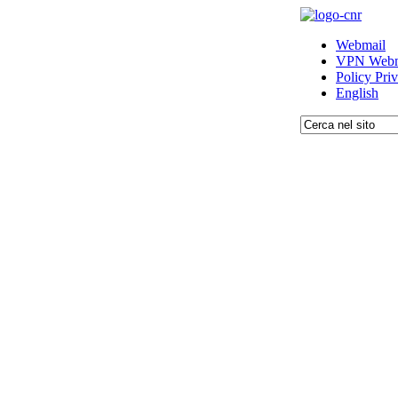
Webmail
VPN Webm
Policy Pri
English