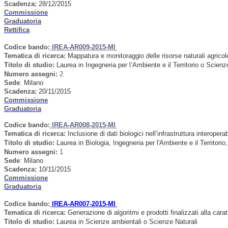
Scadenza:
28/12/2015
Commissione
Graduatoria
Rettifica
Codice bando:
IREA-AR009-2015-MI
Tematica di ricerca:
Mappatura e monitoraggio delle risorse naturali agricole 
Titolo di studio:
Laurea in Ingegneria per l’Ambiente e il Territorio o Scie
Numero assegni:
2
Sede
:
Milano
Scadenza:
20/11/2015
Commissione
Graduatoria
Codice bando:
IREA-AR008-2015-MI
Tematica di ricerca:
Inclusione di dati biologici nell’infrastruttura interoper
Titolo di studio:
Laurea in Biologia, Ingegneria per l'Ambiente e il Territori
Numero assegni:
1
Sede
:
Milano
Scadenza:
10/11/2015
Commissione
Graduatoria
Codice bando:
IREA-AR007-2015-MI
Tematica di ricerca:
Generazione di algoritmi e prodotti finalizzati alla carat
Titolo di studio:
Laurea in Scienze ambientali o Scienze Naturali