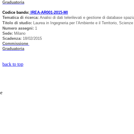
Graduatoria
Codice bando:
IREA-AR001-2015-MI
Tematica di ricerca
:
Analisi di dati telerilevati e gestione di database spaz
Titolo di studio:
Laurea in Ingegneria per l’Ambiente e il Territorio, Scien
Numero assegni:
1
Sede
:
Milano
Scadenza:
18/02/2015
Commissione
Graduatoria
back to top
he