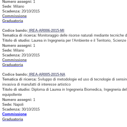
Numero assegni:
1
Sede
:
Milano
Scadenza:
20/10/2015
Commissione
Graduatoria
Codice bando:
IREA-AR006-2015-MI
Tematica di ricerca
:
Monitoraggio delle risorse naturali mediante tecniche 
Titolo di studio:
Laurea in Ingegneria per l’Ambiente e il Territorio, Scienze
Numero assegni:
1
Sede
:
Milano
Scadenza:
20/10/2015
Commissione
Graduatoria
Codice bando:
IREA-AR005-2015-NA
Tematica di ricerca
:
Sviluppo di metodologie ed uso di tecnologie di sensing
invasiva di manufatti di interesse artistico
Titolo di studio:
Diploma di
Laurea in Ingegneria Biomedica, Ingegneria dell
equipollente
Numero assegni:
1
Sede
:
Napoli
Scadenza:
30/10/2015
Commissione
Graduatoria