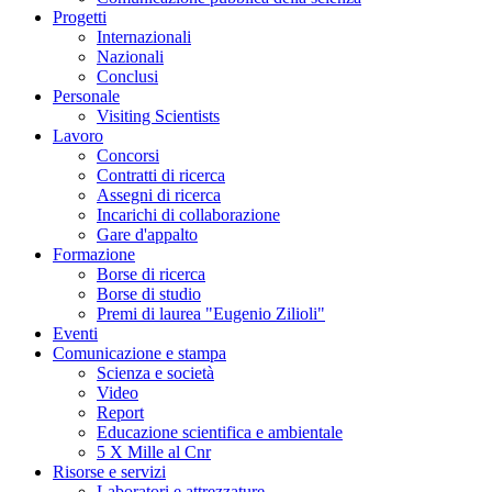
Progetti
Internazionali
Nazionali
Conclusi
Personale
Visiting Scientists
Lavoro
Concorsi
Contratti di ricerca
Assegni di ricerca
Incarichi di collaborazione
Gare d'appalto
Formazione
Borse di ricerca
Borse di studio
Premi di laurea "Eugenio Zilioli"
Eventi
Comunicazione e stampa
Scienza e società
Video
Report
Educazione scientifica e ambientale
5 X Mille al Cnr
Risorse e servizi
Laboratori e attrezzature