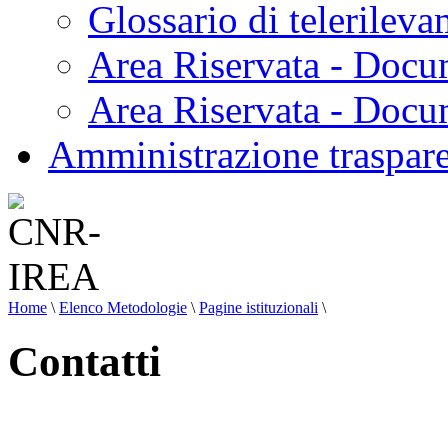
Glossario di telerilev
Area Riservata - Docu
Area Riservata - Doc
Amministrazione traspar
Home
\
Elenco Metodologie
\
Pagine istituzionali
\
Contatti