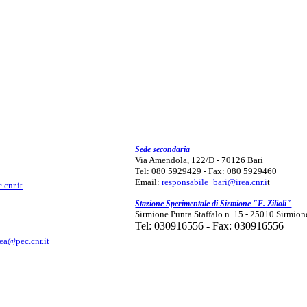
Sede secondaria
Via Amendola, 122/D - 70126 Bari
Tel: 080 5929429 - Fax: 080 5929460
Email:
responsabile_bari@irea.cnr.i
t
.cnr.it
Stazione Sperimentale di Sirmione "E. Zilioli"
Sirmione Punta Staffalo n. 15 - 25010 Sirmion
Tel: 030916556 - Fax: 030916556
rea@pec.cnr.it