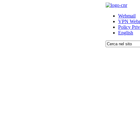
Webmail
VPN Webm
Policy Pri
English