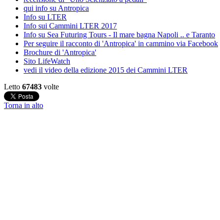
qui info su Antropica
Info su LTER
Info sui Cammini LTER 2017
Info su Sea Futuring Tours - Il mare bagna Napoli .. e Taranto
Per seguire il racconto di 'Antropica' in cammino via Facebook
Brochure di 'Antropica'
Sito LifeWatch
vedi il video della edizione 2015 dei Cammini LTER
Letto
67483
volte
Torna in alto