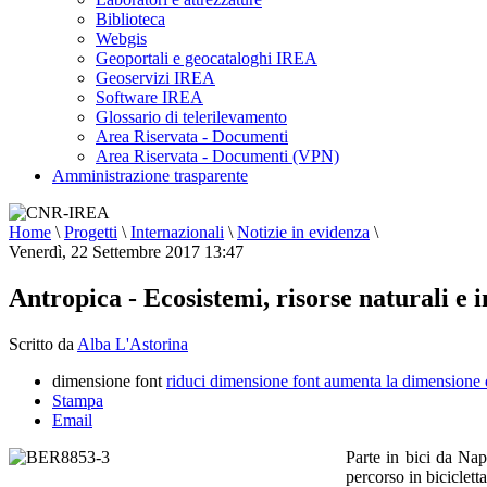
Biblioteca
Webgis
Geoportali e geocataloghi IREA
Geoservizi IREA
Software IREA
Glossario di telerilevamento
Area Riservata - Documenti
Area Riservata - Documenti (VPN)
Amministrazione trasparente
Home
\
Progetti
\
Internazionali
\
Notizie in evidenza
\
Venerdì, 22 Settembre 2017 13:47
Antropica - Ecosistemi, risorse naturali e 
Scritto da
Alba L'Astorina
dimensione font
riduci dimensione font
aumenta la dimensione 
Stampa
Email
Parte in bici da Na
percorso in biciclett