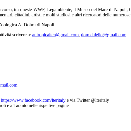
rcorso, tra queste WWF, Legambiente, il Museo del Mare di Napoli, Citt
ntari, cittadini, artisti e molti studiosi e altri ricercatori delle numerose 
ologica A. Dohrn di Napoli
tività scrivere a:
antropicalter@gmail.com
,
dom.dalelio@gmail.com
gmail.com
k
https://www.facebook.com/lteritaly
e via Twitter @lteritaly
li e a Taranto nelle rispettive pagine