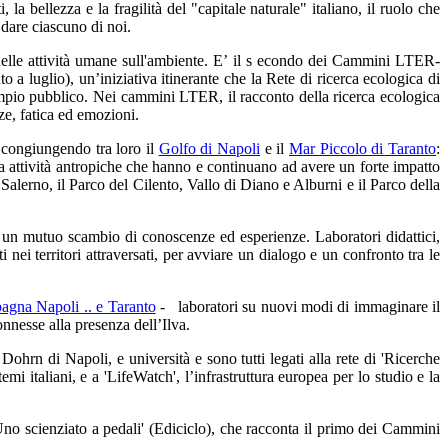
 la bellezza e la fragilità del "capitale naturale" italiano, il ruolo che
 dare ciascuno di noi.
o delle attività umane sull'ambiente. E’ il s econdo dei Cammini LTER-
o a luglio), un’iniziativa itinerante che la Rete di ricerca ecologica di
ampio pubblico. Nei cammini LTER, il racconto della ricerca ecologica
e, fatica ed emozioni.
, congiungendo tra loro il
Golfo di Napoli
e il
Mar Piccolo di Taranto
:
da attività antropiche che hanno e continuano ad avere un forte impatto
 Salerno, il Parco del Cilento, Vallo di Diano e Alburni e il Parco della
n un mutuo scambio di conoscenze ed esperienze. Laboratori didattici,
ti nei territori attraversati, per avviare un dialogo e un confronto tra le
agna Napoli .. e Taranto
- laboratori su nuovi modi di immaginare il
onnesse alla presenza dell’Ilva.
hrn di Napoli, e università e sono tutti legati alla rete di 'Ricerche
mi italiani, e a 'LifeWatch', l’infrastruttura europea per lo studio e la
Uno scienziato a pedali' (Ediciclo), che racconta il primo dei Cammini