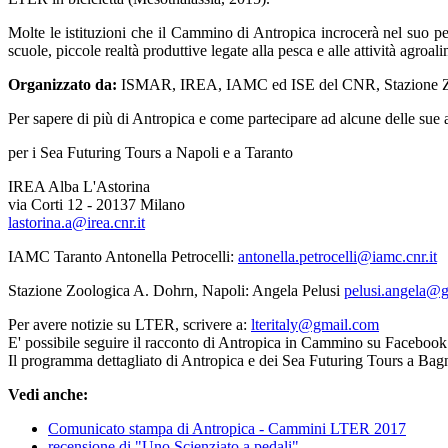
Molte le istituzioni che il Cammino di Antropica incrocerà nel suo pe
scuole, piccole realtà produttive legate alla pesca e alle attività agroalime
Organizzato da:
ISMAR, IREA, IAMC ed ISE del CNR, Stazione Zo
Per sapere di più di Antropica e come partecipare ad alcune delle sue at
per i Sea Futuring Tours a Napoli e a Taranto
IREA Alba L'Astorina
via Corti 12 - 20137 Milano
lastorina.a@irea.cnr.it
IAMC Taranto Antonella Petrocelli:
antonella.petrocelli@iamc.cnr.it
Stazione Zoologica A. Dohrn, Napoli: Angela Pelusi
pelusi.angela@
Per avere notizie su LTER, scrivere a:
lteritaly@gmail.com
E' possibile seguire il racconto di Antropica in Cammino su Faceboo
Il programma dettagliato di Antropica e dei Sea Futuring Tours a Bagno
Vedi anche:
Comunicato stampa di Antropica - Cammini LTER 2017
recensione di "Uno Scienziato a pedali"