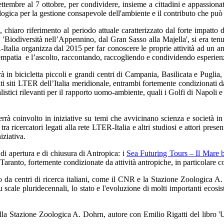
ettembre al 7 ottobre, per condividere, insieme a cittadini e appassionati,
logica per la gestione consapevole dell'ambiente e il contributo che può
a
, chiaro riferimento al periodo attuale caratterizzato dal forte impatt
, 'Biodiversità nell’Appennino, dal Gran Sasso alla Majella', si era tenut
talia organizza dal 2015 per far conoscere le proprie attività ad un 
empatia e l’ascolto, raccontando, raccogliendo e condividendo esperienz
rà in bicicletta piccoli e grandi centri di Campania, Basilicata e Puglia
ti siti LTER dell’Italia meridionale, entrambi fortemente condizionati 
alistici rilevanti per il rapporto uomo-ambiente, quali i Golfi di Napoli e
rrà coinvolto in iniziative su temi che avvicinano scienza e società i
tra ricercatori legati alla rete LTER-Italia e altri studiosi e attori presen
iziativa.
di apertura e di chiusura di Antropica: i
Sea Futuring Tours – Il Mare b
Taranto, fortemente condizionate da attività antropiche, in particolare c
a centri di ricerca italiani, come il CNR e la Stazione Zoologica A. Do
scale pluridecennali, lo stato e l'evoluzione di molti importanti ecosiste
lla Stazione Zoologica A. Dohrn, autore con Emilio Rigatti del libro '