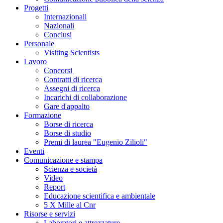
Progetti
Internazionali
Nazionali
Conclusi
Personale
Visiting Scientists
Lavoro
Concorsi
Contratti di ricerca
Assegni di ricerca
Incarichi di collaborazione
Gare d'appalto
Formazione
Borse di ricerca
Borse di studio
Premi di laurea "Eugenio Zilioli"
Eventi
Comunicazione e stampa
Scienza e società
Video
Report
Educazione scientifica e ambientale
5 X Mille al Cnr
Risorse e servizi
Laboratori e attrezzature