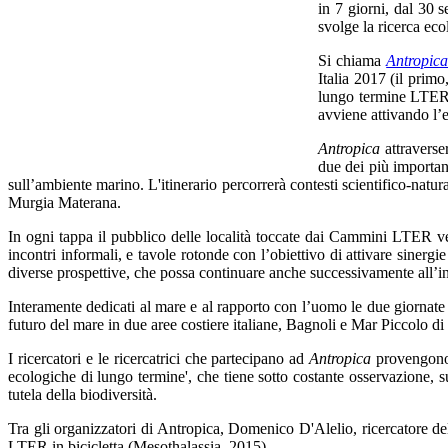
in 7 giorni, dal 30 s
svolge la ricerca eco
Si chiama
Antropic
Italia 2017 (il primo
lungo termine LTER-I
avviene attivando l’
Antropica
attraverse
due dei più importan
sull’ambiente marino. L'itinerario percorrerà contesti scientifico-natur
Murgia Materana.
In ogni tappa il pubblico delle località toccate dai Cammini LTER ve
incontri informali, e tavole rotonde con l’obiettivo di attivare sinergie 
diverse prospettive, che possa continuare anche successivamente all’in
Interamente dedicati al mare e al rapporto con l’uomo le due giornate 
futuro del mare in due aree costiere italiane, Bagnoli e Mar Piccolo di 
I ricercatori e le ricercatrici che partecipano ad
Antropica
provengono d
ecologiche di lungo termine', che tiene sotto costante osservazione, su 
tutela della biodiversità.
Tra gli organizzatori di Antropica, Domenico D'Alelio, ricercatore de
LTER in bicicletta (Mesothalassia, 2015).