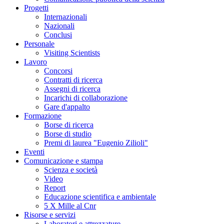
Progetti
Internazionali
Nazionali
Conclusi
Personale
Visiting Scientists
Lavoro
Concorsi
Contratti di ricerca
Assegni di ricerca
Incarichi di collaborazione
Gare d'appalto
Formazione
Borse di ricerca
Borse di studio
Premi di laurea "Eugenio Zilioli"
Eventi
Comunicazione e stampa
Scienza e società
Video
Report
Educazione scientifica e ambientale
5 X Mille al Cnr
Risorse e servizi
Laboratori e attrezzature