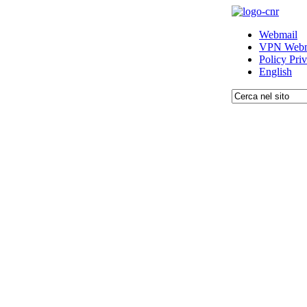
Webmail
VPN Webm
Policy Pri
English