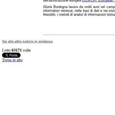
dell'associazione europea
EUSFLAT (European So
Gloria Bordogna lavora da molti anni nel campo 
information retrieval, nelle basi di dati e nei si
flessibili, i metodi di analisi di informazioni test
Vai alle altre notizie in evidenza
Letto
63171
volte
Torna in alto