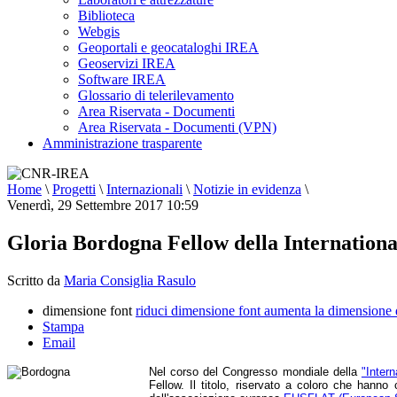
Biblioteca
Webgis
Geoportali e geocataloghi IREA
Geoservizi IREA
Software IREA
Glossario di telerilevamento
Area Riservata - Documenti
Area Riservata - Documenti (VPN)
Amministrazione trasparente
Home
\
Progetti
\
Internazionali
\
Notizie in evidenza
\
Venerdì, 29 Settembre 2017 10:59
Gloria Bordogna Fellow della Internationa
Scritto da
Maria Consiglia Rasulo
dimensione font
riduci dimensione font
aumenta la dimensione 
Stampa
Email
Nel corso del Congresso mondiale della
"Inter
Fellow. Il titolo, riservato a coloro che hann