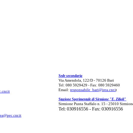
Sede secondaria
Via Amendola, 122/D - 70126 Bari
Tel: 080 5929429 - Fax: 080 5929460
Email:
responsabile_bari@irea.cnr.i
t
.cnr.it
Stazione Sperimentale di Sirmione "E. Zilioli"
Sirmione Punta Staffalo n. 15 - 25010 Sirmion
Tel: 030916556 - Fax: 030916556
rea@pec.cnr.it