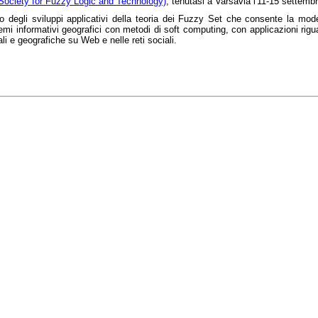
ciety for Fuzzy Logic and Technology)
, tenutasi a Varsavia l'11-15 settemb
degli sviluppi applicativi della teoria dei Fuzzy Set che consente la modell
stemi informativi geografici con metodi di soft computing, con applicazioni rigu
uali e geografiche su Web e nelle reti sociali.