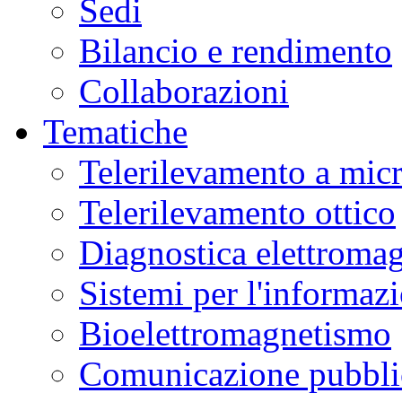
Sedi
Marco
Bartoli
,
Bilancio e rendimento
Monica
Pinardi
e
Collaborazioni
Erica
Tematiche
Racchetti -
Dipartimento
Telerilevamento a mic
di
Scienze
Chimiche,
Telerilevamento ottico
della
Vita
Diagnostica elettromag
e
della
Sostenibilit
à
Sistemi per l'informaz
Ambientale
dell'Universit
à
Bioelettromagnetismo
di
Parma
Mariano
Comunicazione pubblic
Bresciani
e