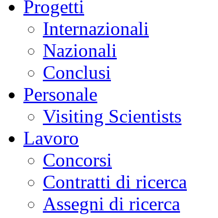
Progetti
Monica
Pinardi
-
Internazionali
Consiglio
Nazionale
delle
Nazionali
Ricerche,
Istituto
per
Conclusi
il
R
i
levamento
Elettromagnetico
Personale
dell'Ambiente
(CNR-
Visiting Scientists
IREA),
Milano
Lavoro
Concorsi
Contratti di ricerca
Assegni di ricerca