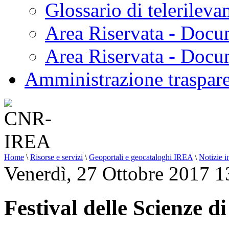
Glossario di telerilev
Area Riservata - Docu
Area Riservata - Doc
Amministrazione traspar
Home
\
Risorse e servizi
\
Geoportali e geocataloghi IREA
\
Notizie i
Venerdì, 27 Ottobre 2017 1
Festival delle Scienze 