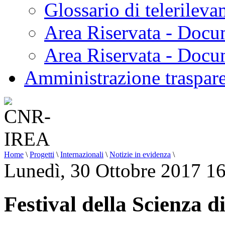
Glossario di telerilev
Area Riservata - Docu
Area Riservata - Doc
Amministrazione traspar
Home
\
Progetti
\
Internazionali
\
Notizie in evidenza
\
Lunedì, 30 Ottobre 2017 1
Festival della Scienza 