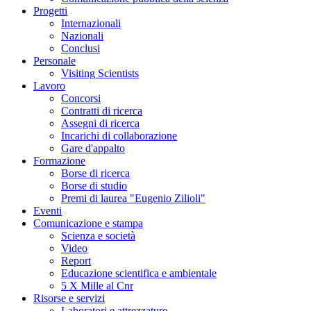
Progetti
Internazionali
Nazionali
Conclusi
Personale
Visiting Scientists
Lavoro
Concorsi
Contratti di ricerca
Assegni di ricerca
Incarichi di collaborazione
Gare d'appalto
Formazione
Borse di ricerca
Borse di studio
Premi di laurea "Eugenio Zilioli"
Eventi
Comunicazione e stampa
Scienza e società
Video
Report
Educazione scientifica e ambientale
5 X Mille al Cnr
Risorse e servizi
Laboratori e attrezzature