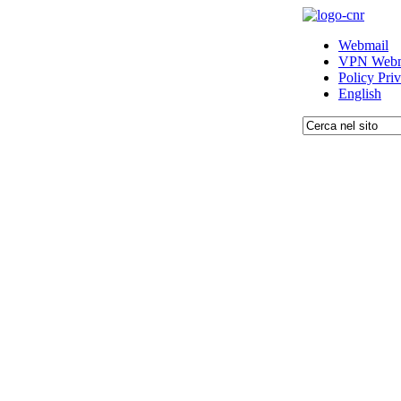
Webmail
VPN Webm
Policy Pri
English