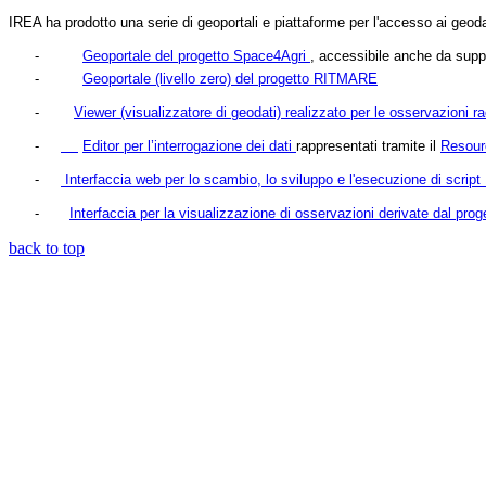
IREA ha prodotto una serie di geoportali e piattaforme per l'accesso ai geodat
-
Geoportale del progetto
Space4Agri
, accessibile anche da supp
-
Geoportale (livello zero) del progetto RITMARE
-
Viewer (visualizzatore di geodati) realizzato per le osservazioni rac
-
Editor per l’interrogazione dei dati
rappresentati tramite il
Resour
-
Interfaccia web per lo scambio, lo sviluppo e l'esecuzione di script
-
Interfaccia per la visualizzazione di osservazioni derivate dal prog
back to top