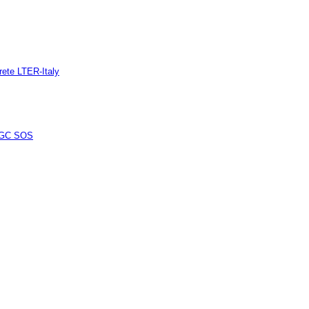
:
 rete LTER-Italy
GC SOS