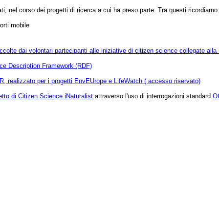
i, nel corso dei progetti di ricerca a cui ha preso parte. Tra questi ricordiamo
orti mobile
colte dai volontari partecipanti alle iniziative di citizen science collegate alla
ce Description Framework (RDF)
 R, realizzato per i progetti EnvEUrope e LifeWatch ( accesso riservato)
etto di Citizen Science
iNaturalist
attraverso l'uso di interrogazioni standard
O