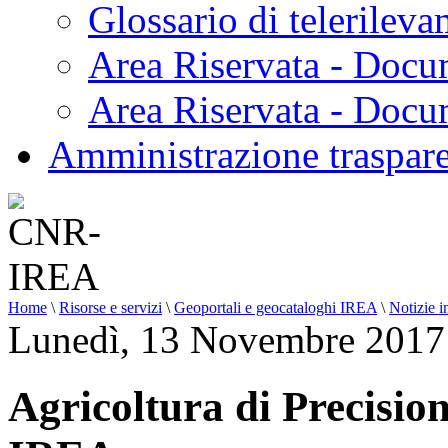
Glossario di telerilev
Area Riservata - Docu
Area Riservata - Doc
Amministrazione traspar
Home
\
Risorse e servizi
\
Geoportali e geocataloghi IREA
\
Notizie i
Lunedì, 13 Novembre 2017
Agricoltura di Precision