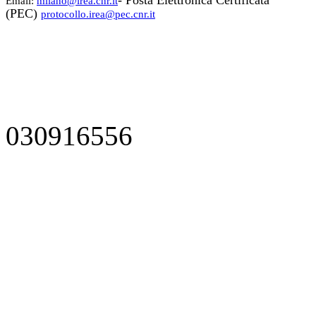
- Posta Elettronica Certificata
Email:
milano@irea.cnr.it
(PEC)
protocollo.irea@pec.cnr.it
030916556