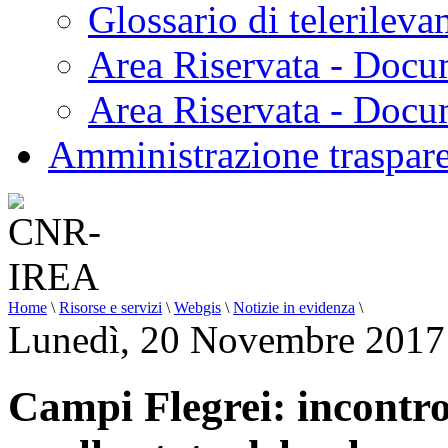
Glossario di telerilev
Area Riservata - Docu
Area Riservata - Doc
Amministrazione traspar
Home
\
Risorse e servizi
\
Webgis
\
Notizie in evidenza
\
Lunedì, 20 Novembre 2017
Campi Flegrei: incontro