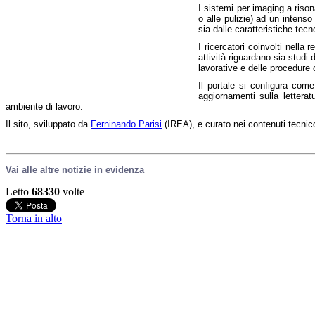
I sistemi per imaging a riso
o alle pulizie) ad un inten
sia dalle caratteristiche tecn
I ricercatori coinvolti nella
attività riguardano sia studi 
lavorative e delle procedure 
Il portale si configura come
aggiornamenti sulla letterat
ambiente di lavoro.
Il sito, sviluppato da
Ferninando Parisi
(IREA), e curato nei contenuti tecnico
Vai alle altre notizie in evidenza
Letto
68330
volte
Torna in alto