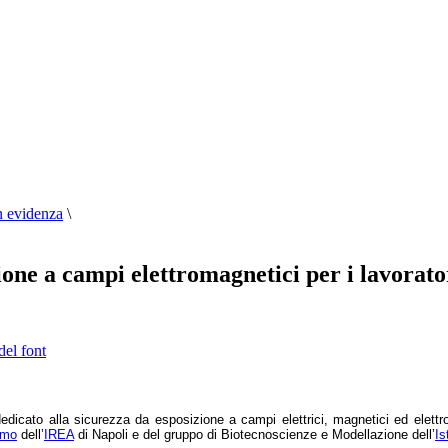
n evidenza
\
zione a campi elettromagnetici per i lavorat
del font
 dedicato alla sicurezza da esposizione a campi elettrici, magnetici ed elett
smo
dell’
IREA
di Napoli e del gruppo di Biotecnoscienze e Modellazione dell’
Is