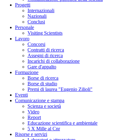
Progetti
Internazionali
Nazionali
Conclusi
Personale
Visiting Scientists
Lavoro
Concorsi
Contratti di ricerca
Assegni di ricerca
Incarichi di collaborazione
Gare d'appalto
Formazione
Borse di ricerca
Borse di studio
Premi di laurea "Eugenio Zilioli"
Eventi
Comunicazione e stampa
Scienza e società
Video
Report
Educazione scientifica e ambientale
5 X Mille al Cnr
Risorse e servizi
Laboratori e attrezzature