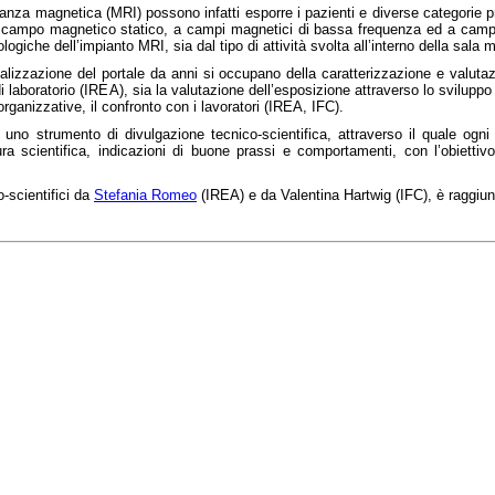
nanza magnetica (MRI) possono infatti esporre i pazienti e diverse categorie pr
so campo magnetico statico, a campi magnetici di bassa frequenza ed a campi
ologiche dell’impianto MRI, sia dal tipo di attività svolta all’interno della sala
 realizzazione del portale da anni si occupano della caratterizzazione e valuta
di laboratorio (IREA), sia la valutazione dell’esposizione attraverso lo sviluppo
organizzative, il confronto con i lavoratori (IREA, IFC).
 uno strumento di divulgazione tecnico-scientifica, attraverso il quale ogn
ura scientifica, indicazioni di buone prassi e comportamenti, con l’obiettiv
-scientifici da
Stefania Romeo
(IREA) e da Valentina Hartwig (IFC), è raggiungi