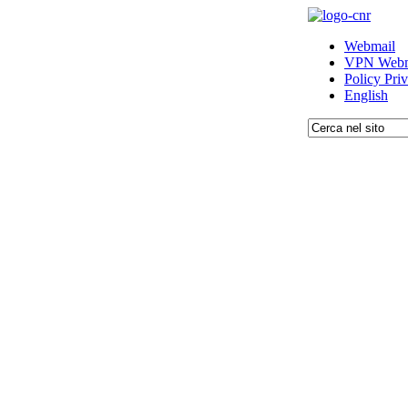
Webmail
VPN Webm
Policy Pri
English