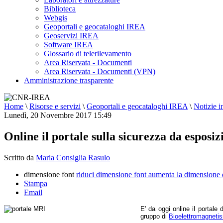
Biblioteca
Webgis
Geoportali e geocataloghi IREA
Geoservizi IREA
Software IREA
Glossario di telerilevamento
Area Riservata - Documenti
Area Riservata - Documenti (VPN)
Amministrazione trasparente
Home
\
Risorse e servizi
\
Geoportali e geocataloghi IREA
\
Notizie i
Lunedì, 20 Novembre 2017 15:49
Online il portale sulla sicurezza da esposi
Scritto da
Maria Consiglia Rasulo
dimensione font
riduci dimensione font
aumenta la dimensione 
Stampa
Email
E' da oggi online il portale
gruppo di
Bioelettromagneti