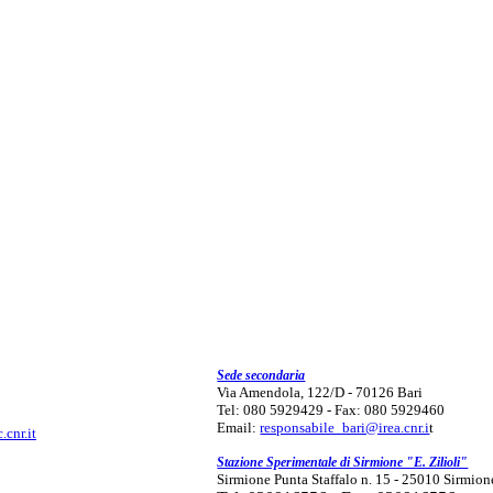
Sede secondaria
Via Amendola, 122/D - 70126 Bari
Tel: 080 5929429 - Fax: 080 5929460
Email:
responsabile_bari@irea.cnr.i
t
.cnr.it
Stazione Sperimentale di Sirmione "E. Zilioli"
Sirmione Punta Staffalo n. 15 - 25010 Sirmion