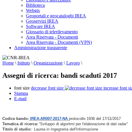
Biblioteca
Webgis
Geoportali e geocataloghi IREA
Geoservizi IREA
Software IREA
Glossario di telerilevamento
Area Riservata - Documenti
Area Riservata - Documenti (VPN)
Amministrazione trasparente
Home
\
Istituto
\
Organizzazione
\
Lavoro
\
Assegni di ricerca: bandi scaduti 2017
font size
decrease font size
increase font si
Stampa
E-mail
Codice bando:
IREA-AR007-2017-NA
protocollo 1936 del 17/11/2017
Tematica di ricerca:
“Sviluppo di algoritmi per l'elaborazione di dati radar"
Titolo di studio:
Laurea in Ingegneria dell'Informazione