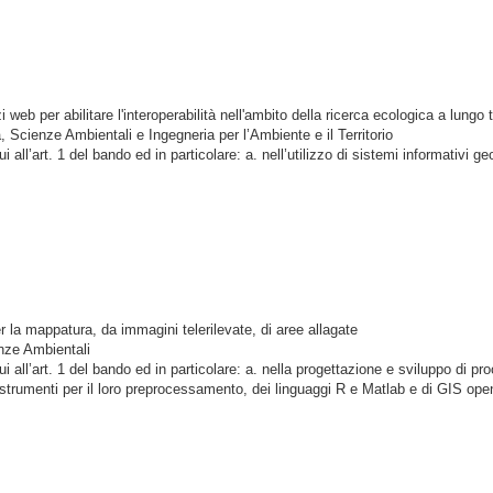
web per abilitare l'interoperabilità nell'ambito della ricerca ecologica a lungo
 Scienze Ambientali e Ingegneria per l’Ambiente e il Territorio
ui all’art. 1 del bando
ed in particolare: a. nell’utilizzo di sistemi informativi
la mappatura, da immagini telerilevate, di aree allagate
ienze Ambientali
ui all’art. 1 del bando
ed in particolare: a. nella progettazione e sviluppo di pro
li strumenti per il loro preprocessamento, dei linguaggi R e Matlab e di GIS op