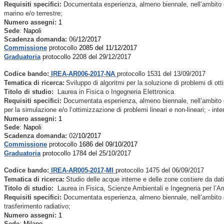
Requisiti specifici:
Documentata esperienza, almeno biennale, nell’ambito del
marino e/o terrestre;
Numero assegni:
1
Sede
:
Napoli
Scadenza domanda:
06
/12/2017
Commissione
protocollo
2085 del 11/12/2017
Graduatoria
protocollo 2208 del 29/12/2017
Codice bando:
IREA-AR006-2017-NA
protocollo 1531 del 13/09/2017
Tematica di ricerca:
Sviluppo di algoritmi per la soluzione di problemi di ot
Titolo di studio:
Laurea in Fisica o Ingegneria Elettronica
Requisiti specifici:
Documentata esperienza, almeno biennale, nell’ambito dell
per la simulazione e/o l’ottimizzazione di problemi lineari e non-lineari; - int
Numero assegni:
1
Sede
:
Napoli
Scadenza domanda:
02
/10/2017
Commissione
protocollo
1686 del 09/10/2017
Graduatoria
protocollo 1784 del 25/10/2017
Codice bando:
IREA-AR005-2017-MI
protocollo 1475 del 06/09/2017
Tematica di ricerca:
Studio delle acque interne e delle zone costiere da dati 
Titolo di studio:
Laurea in Fisica, Scienze Ambientali e Ingegneria per l’Amb
Requisiti specifici:
Documentata esperienza, almeno biennale, nell’ambito dell
trasferimento radiativo;
Numero assegni:
1
Sede
:
Milano