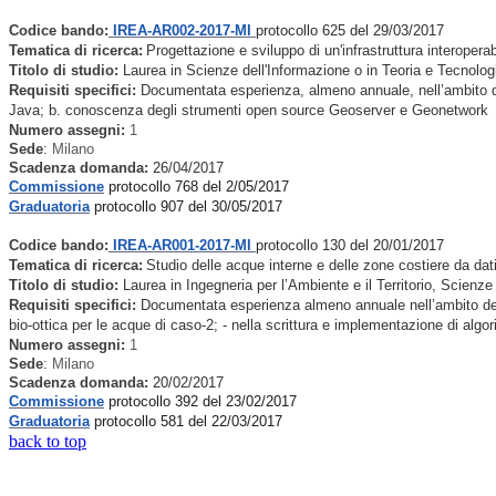
Codice bando:
IREA-AR002-2017-MI
protocollo 625 del 29/03/2017
Tematica di ricerca:
Progettazione e sviluppo di un'infrastruttura interoperabi
Titolo di studio:
Laurea in Scienze dell'Informazione o in Teoria e Tecnolo
Requisiti specifici:
Documentata esperienza, almeno annuale, nell’ambito dell
Java; b. conoscenza degli strumenti open source Geoserver e Geonetwork
Numero assegni:
1
Sede
:
Milano
Scadenza domanda:
26
/04/2017
Commissione
protocollo 768 del 2/05/2017
Graduatoria
protocollo 907 del 30/05/2017
Codice bando:
IREA-AR001-2017-MI
protocollo 130 del 20/01/2017
Tematica di ricerca:
Studio delle acque interne e delle zone costiere da dati 
Titolo di studio:
Laurea in Ingegneria per l’Ambiente e il Territorio, Scienz
Requisiti specifici:
Documentata esperienza almeno annuale nell’ambito della te
bio-ottica per le acque di caso-2; - nella scrittura e implementazione di algor
Numero assegni:
1
Sede
:
Milano
Scadenza domanda:
20
/02/2017
Commissione
protocollo 392 del 23/02/2017
Graduatoria
protocollo 581 del 22/03/2017
back to top