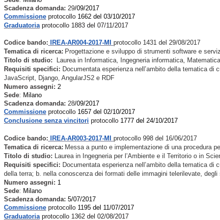
Scadenza domanda:
29
/09/2017
Commissione
protocollo
1662 del 03/10/2017
Graduatoria
protocollo 1883 del 07/11/2017
Codice bando:
IREA-AR004-2017-MI
protocollo 1431 del 29/08/2017
Tematica di ricerca:
Progettazione e sviluppo di strumenti software e servizi 
Titolo di studio:
Laurea in Informatica, Ingegneria informatica, Matematica,
Requisiti specifici:
Documentata esperienza nell’ambito della tematica
di c
JavaScript, Django, AngularJS2 e RDF
Numero assegni:
2
Sede
:
Milano
Scadenza domanda:
28
/09/2017
Commissione
protocollo
1657 del 02/10/2017
Conclusione senza vincitori
protocollo
1777 del 24/10/2017
Codice bando:
IREA-AR003-2017-MI
protocollo 998 del 16/06/2017
Tematica di ricerca:
Messa a punto e implementazione di una procedura per 
Titolo di studio:
Laurea in Ingegneria per l’Ambiente e il Territorio o in Sc
Requisiti specifici:
Documentata esperienza nell’ambito della tematica
di c
della terra; b. nella conoscenza dei formati delle immagini telerilevate, deg
Numero assegni:
1
Sede
:
Milano
Scadenza domanda:
5
/07/2017
Commissione
protocollo
1195 del 11/07/2017
Graduatoria
protocollo 1362 del 02/08/2017