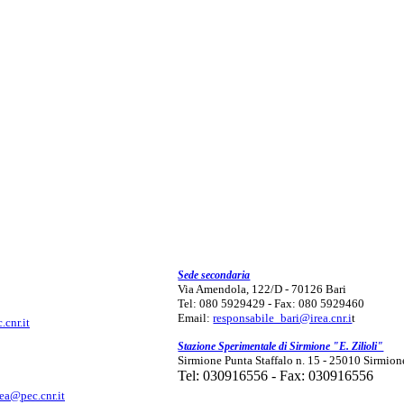
Sede secondaria
Via Amendola, 122/D - 70126 Bari
Tel: 080 5929429 - Fax: 080 5929460
Email:
responsabile_bari@irea.cnr.i
t
.cnr.it
Stazione Sperimentale di Sirmione "E. Zilioli"
Sirmione Punta Staffalo n. 15 - 25010 Sirmion
Tel: 030916556 - Fax: 030916556
rea@pec.cnr.it