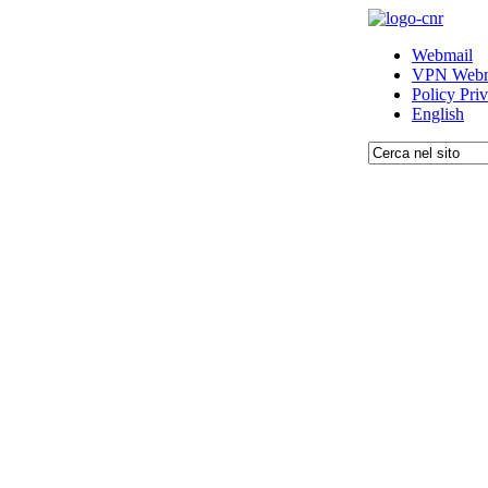
Webmail
VPN Webm
Policy Pri
English