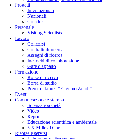
Progetti
Internazionali
Nazionali
Conclusi
Personale
Visiting Scientists
Lavoro
Concorsi
Contratti di ricerca
Assegni di ricerca
Incarichi di collaborazione
Gare d'appalto
Formazione
Borse di ricerca
Borse di studio
Premi di laurea "Eugenio Zilioli"
Eventi
Comunicazione e stampa
Scienza e società
Video
Report
Educazione scientifica e ambientale
5 X Mille al Cnr
Risorse e servizi
Laboratori e attrezzature