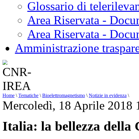
Glossario di telerilev
Area Riservata - Docu
Area Riservata - Doc
Amministrazione traspar
Home
\
Tematiche
\
Bioelettromagnetismo
\
Notizie in evidenza
\
Mercoledì, 18 Aprile 2018 
Italia: la bellezza dell