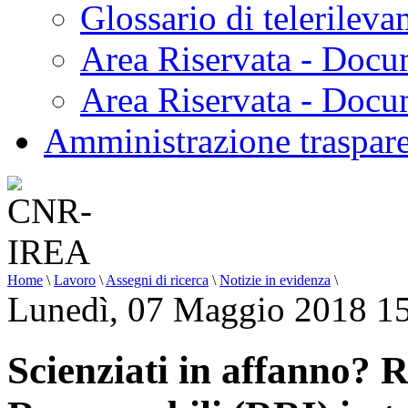
Glossario di telerilev
Area Riservata - Docu
Area Riservata - Doc
Amministrazione traspar
Home
\
Lavoro
\
Assegni di ricerca
\
Notizie in evidenza
\
Lunedì, 07 Maggio 2018 1
Scienziati in affanno? 